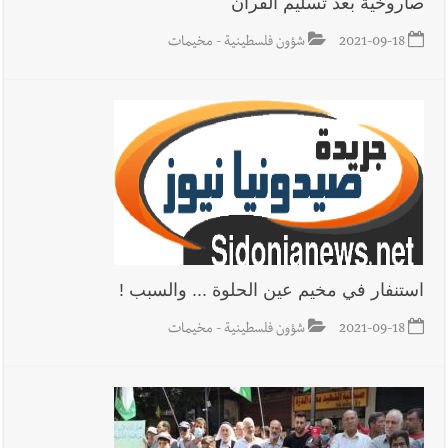
صاروخية بعد تسليم الفران
2021-09-18
شؤون فلسطينية - مخيمات
استنفار في مخيم عين الحلوة ... والسبب !
2021-09-18
شؤون فلسطينية - مخيمات