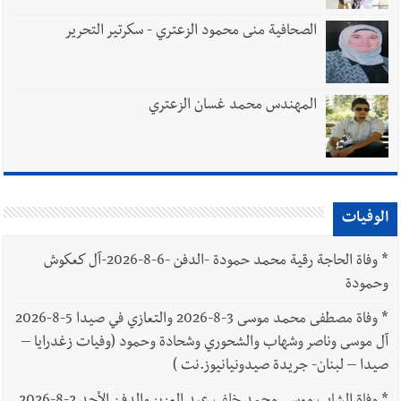
الصحافية منى محمود الزعتري - سكرتير التحرير
المهندس محمد غسان الزعتري
الوفيات
*
وفاة الحاجة رقية محمد حمودة -الدفن -6-8-2026-آل كعكوش
وحمودة
*
وفاة مصطفى محمد موسى 3-8-2026 والتعازي في صيدا 5-8-2026
آل موسى وناصر وشهاب والشحوري وشحادة وحمود (وفيات زغدرايا –
صيدا – لبنان- جريدة صيدونيانيوز.نت )