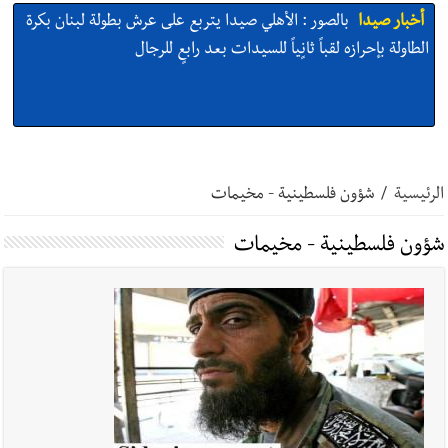
أخبار صيدا
بالصور : النائب أسامة سعد يسستقبل عامر معطي
وغسان دالي بلطه في الذكرى الرابعة والعشرين لغياب مصطفى
معروف سعد والنقيب في أمن الدولة أحمد حسين في زيارة تعارف
أخبار صيدا
بلدية صيدا تهنئ نادي الأهلي صيدا بإحرازه بطولة لبنان
بكرة الطاولة للرجال للعام الرابع على التوالي
الرئيسية
/
شؤون فلسطينية - مخيمات
شؤون فلسطينية - مخيمات
أخبار صيدا
بلدية صيدا تهنئ نادي الأهلي صيدا بإحرازه بطولة لبنان
بكرة الطاولة للرجال للعام الرابع على التوالي
أخبار صيدا
بالصور: رئيسا بلديتي صيدا وصور يشاركان في ورشة
تقنية حول الحد من النفايات البحرية وشباك الصيد المهملة