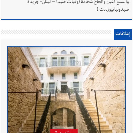
والسبع أعين والحاج شحادة (وفيات صيدا – لبنان- جريدة
صيدونيانيوز.نت )
إعلانات