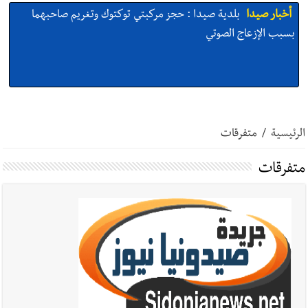
أخبار صيدا
بلدية صيدا : حجز مركبتي توكتوك وتغريم صاحبهما
بسبب الإزعاج الصوتي
أخبار صيدا
We are hiring in Saida - Apply now before 14
august ...مطلوب موظفة للعمل في الأكاديمية الدولية لبناء
الرئيسية
/
متفرقات
القدرات -صيدا
متفرقات
أخبار صيدا
بلدية صيدا ومؤسسة الحريري تعقدان الاجتماع
التشاوري الأول للمرصد الحضري
أخبار صيدا
بالصور : بلدية صيدا تستقبل السيد محمد زيدان:
استعراض شامل لمشاريع وتأكيدٌ على حماية القيمة التراثية للمدينة
القديمة