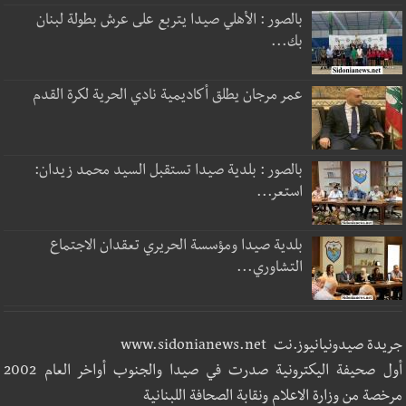
بالصور : الأهلي صيدا يتربع على عرش بطولة لبنان
بك...
عمر مرجان يطلق أكاديمية نادي الحرية لكرة القدم
بالصور : بلدية صيدا تستقبل السيد محمد زيدان:
استعر...
بلدية صيدا ومؤسسة الحريري تعقدان الاجتماع
التشاوري...
جريدة صيدونيانيوز.نت www.sidonianews.net
أول صحيفة اليكترونية صدرت في صيدا والجنوب أواخر العام 2002
مرخصة من وزارة الاعلام ونقابة الصحافة اللبنانية