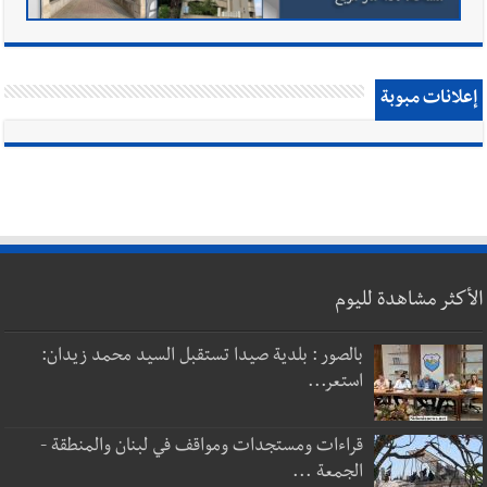
إعلانات مبوبة
الأكثر مشاهدة لليوم
بالصور : بلدية صيدا تستقبل السيد محمد زيدان:
استعر...
قراءات ومستجدات ومواقف في لبنان والمنطقة -
الجمعة ...