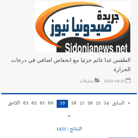
الطقس غدا غائم جزئيا مع انخفاض اضافي في درجات
الحرارة
2022-09-21
متفرقات
«
السابق
54
55
56
57
58
59
60
61
62
63
اللاحق
»
النتائج : 1431