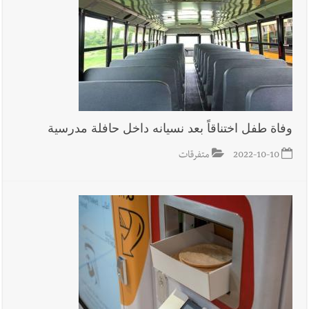
بوفاة الراحل ميشال معلولي
أخبار لبنان
الجيش اللبناني : إصابة أحد العسكريين بجروح طفيفة
نتيجة استهداف إسرائيلي معادٍ لجرافة للجيش في بلدة المنصوري -
صور
وفاة طفل اختناقاً بعد نسيانه داخل حافلة مدرسية
أخبار لبنان
مسيّرة أسرائيلية القت قنبلة صوتية باتجاه جرافة للجيش
2022-10-10
متفرقات
اللبناني خلال عملها في المنصوري ومعلومات أولية عن اصابة أحد
العسكريين
العالم العربي
رجل الاعمال الاماراتي خلف الحبتور : 112 شهيداً
شُيّعوا في ‫غزة‬ بعد أن بقوا تحت الأنقاض منذ عام 2023: أيُعقل أن
يبقى الشعب الفلسطيني يعيش كل هذا الألم؟ وإلى متى تستمر هذه
المعاناة التي تمزق القلوب والضمائر؟