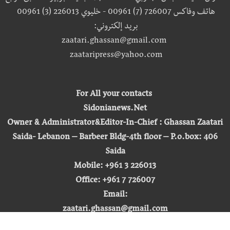
هاتف وفاكس 726007 (7) 00961 - خليوي 226013 (3) 00961
بريد إلكتروني:
zaatari.ghassan@gmail.com
zaataripress@yahoo.com
For All your contacts
Sidonianews.Net
Owner & Administrator&Editor-In-Chief : Ghassan Zaatari
Saida- Lebanon – Barbeer Bldg-4th floor – P.o.box: 406
Saida
Mobile: +961 3 226013
Office: +961 7 726007
Email:
zaatari.ghassan@gmail.com
zaataripress@yahoo.com