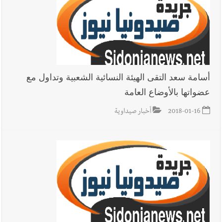
اللبناني خلال عملها في المنصوري ومعلومات أولية عن اصابة أحد
العسكريين
العالم العربي
رجل الاعمال الاماراتي خلف الحبتور : 112 شهيداً
شُيّعوا في ‫غزة‬ بعد أن بقوا تحت الأنقاض منذ عام 2023: أيُعقل أن
أسامة سعد التقى الهيئة النسائية الشعبية وتداول مع
يبقى الشعب الفلسطيني يعيش كل هذا الألم؟ وإلى متى تستمر هذه
عضواتها بالأوضاع العامة
المعاناة التي تمزق القلوب والضمائر؟
أخبار صيدا
بلدية صيدا : حجز مركبتي توكتوك وتغريم صاحبهما
2018-01-16
أخبار صيداوية
بسبب الإزعاج الصوتي
أخبار صيدا
We are hiring in Saida - Apply now before 14
august ...مطلوب موظفة للعمل في الأكاديمية الدولية لبناء
القدرات -صيدا