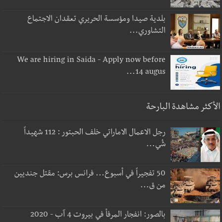
بلدية صيدا ومؤسسة الحريري تعقدان الاجتماع
التشاوري...
We are hiring in Saida - Apply now before
14 augus...
الأكثر مشاهدة البارحة
رجل الاعمال الاماراتي خلف الحبتور : 112 شهيداً
شُي...
50 تفجيراً في أسبوع... فرانس برس: مقتل جنديين
من ق...
بالصور: انفجار المرفأ في بيروت 4 آب - 2020