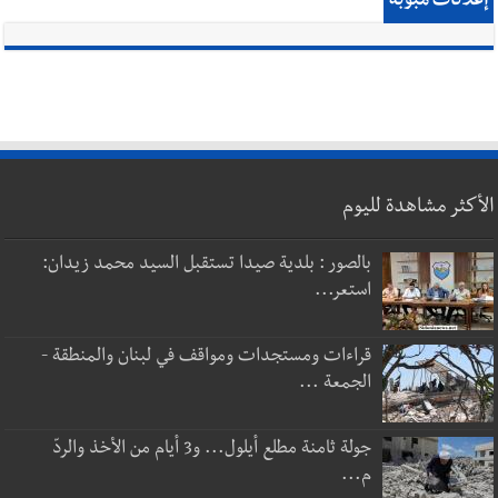
إعلانات مبوبة
الأكثر مشاهدة لليوم
بالصور : بلدية صيدا تستقبل السيد محمد زيدان:
استعر...
قراءات ومستجدات ومواقف في لبنان والمنطقة -
الجمعة ...
جولة ثامنة مطلع أيلول... و3 أيام من الأخذ والردّ
م...