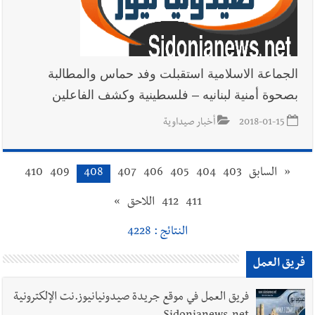
الجماعة الاسلامية استقبلت وفد حماس والمطالبة
بصحوة أمنية لبنانيه – فلسطينية وكشف الفاعلين
2018-01-15
أخبار صيداوية
«
السابق
403
404
405
406
407
408
409
410
411
412
اللاحق
»
النتائج : 4228
فريق العمل
فريق العمل في موقع جريدة صيدونيانيوز.نت الإلكترونية