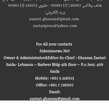
هاتف وفاكس 726007 (7) 00961 - خليوي 226013 (3) 00961
بريد إلكتروني:
zaatari.ghassan@gmail.com
zaataripress@yahoo.com
For All your contacts
Sidonianews.Net
Owner & Administrator&Editor-In-Chief : Ghassan Zaatari
Saida- Lebanon – Barbeer Bldg-4th floor – P.o.box: 406
Saida
Mobile: +961 3 226013
Office: +961 7 726007
Email:
zaatari.ghassan@gmail.com
zaataripress@yahoo.com