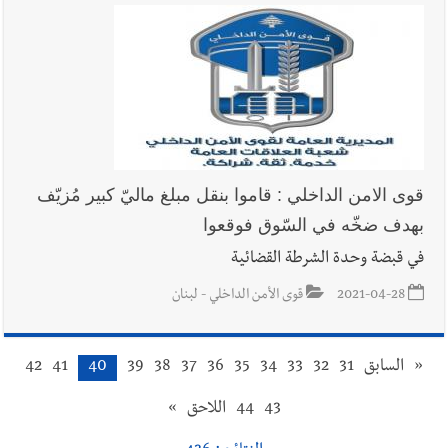
قوى الامن الداخلي : قاموا بنقل مبلغ ماليّ كبير مُزيّف
بهدف ضخّه في السّوق فوقعوا
في قبضة وحدة الشرطة القضائية
2021-04-28
قوى الأمن الداخلي - لبنان
«
السابق
31
32
33
34
35
36
37
38
39
40
41
42
43
44
اللاحق
»