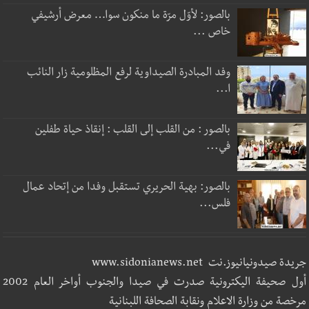
بالصور: لأوّل مرّة ما منكون سوا… معرض أرشيفي
خاص ...
وفد المبادرة الصيداوية لرفع المظلومية زار النائب
ا...
بالصور : من القلب إلى القلب : إنقاذ حياة طفلين
في...
بالصور: بهية الحريري تستقبل وفدا من إتحاد عمال
فلس...
جريدة صيدونيانيوز.نت www.sidonianews.net
أول صحيفة اليكترونية صدرت في صيدا والجنوب أواخر العام 2002
مرخصة من وزارة الاعلام ونقابة الصحافة اللبنانية