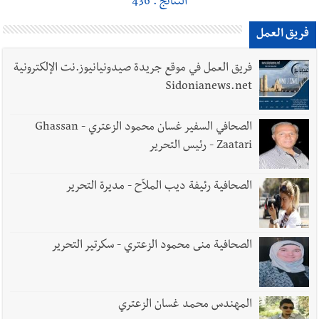
النتائج : 436
فريق العمل
فريق العمل في موقع جريدة صيدونيانيوز.نت الإلكترونية
Sidonianews.net
الصحافي السفير غسان محمود الزعتري - Ghassan
Zaatari - رئيس التحرير
الصحافية رئيفة ديب الملاّح - مديرة التحرير
الصحافية منى محمود الزعتري - سكرتير التحرير
المهندس محمد غسان الزعتري