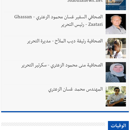
Sidonianews.net
الصحافي السفير غسان محمود الزعتري - Ghassan
Zaatari - رئيس التحرير
الصحافية رئيفة ديب الملاّح - مديرة التحرير
الصحافية منى محمود الزعتري - سكرتير التحرير
المهندس محمد غسان الزعتري
الوفيات