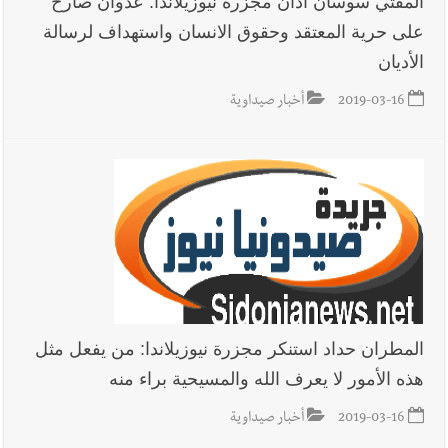
المفتي سوسان أدان مجزرة نيوزيلاندا: عدوان صارخ
أخبار لبنان
جسر إغاثي قطري - سعودي في الجنوب ينتظر موافقة
على حرية المعتقد وحقوق الانسان واستهداف لرسالة
واشنطن
الأديان
2019-03-16
أخبار صيداوية
أخبار لبنان
الوزير منسى يسلّم بو صعب ملاحظات الجيش بشأن
تعديلات قانون العفو العام
أخبار لبنان
الجيش اللبناني تمارين تدريبية في القاع - بعلبك
أخبار لبنان
القاضي حاموش ادعى على رياض سلامة وسمير حنا
بجرائم مالية ونقدية وإحالهما على قاضي التحقيق
المطران حداد استنكر مجزرة نيوزيلاندا: من يفعل مثل
هذه الأمور لا يعرف الله والمسيحية براء منه
أخبار لبنان
تلاعبٌ بحدود لبنان... ماذا في التفاصيل؟
2019-03-16
أخبار صيداوية