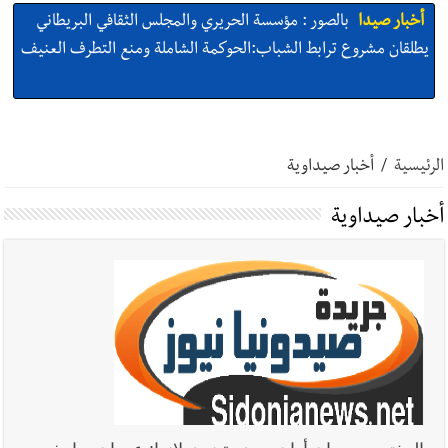
أخبار صيدا
بالصور : مؤسسة الحريري والمجلس الثقافي البريطاني
يطلقان مشروع ترابط الشباب:الحوكمة الشاملة ومنع التطرف العنيف
أخبار صيدا
الشيخ العيلاني زار بلدية الهلالية مثنيا على ما قدمته
البلدية ورئيسها لأهلنا النازحين ولسكان البلدة مسلمين ومسيحيين
الرئيسية
/
أخبار صيداوية
أخبار صيدا
بالصور: بهية الحريري تستقبل وفدا من إتحاد عمال
أخبار صيداوية
فلسطين – فرع لبنان برئاسة غسان البقاعي
أخبار صيدا
بالصور : من القلب إلى القلب : إنقاذ حياة طفلين في
مستشفى حمود الجامعي بصيدا بهبة إنسانية روتارية لعمليات قلب
الأطفال تكريماً لذكرى منير جبرعبر Gift of Life Lebanon
أخبار صيدا
وفد المبادرة الصيداوية لرفع المظلومية زار النائب
الدكتورة غادة أيوب في منزلها