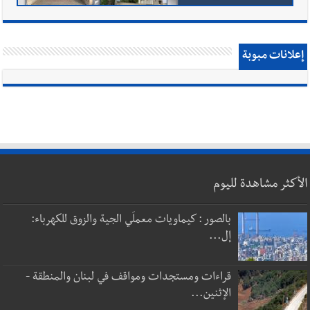
إعلانات مبوبة
الأكثر مشاهدة لليوم
بالصور : كيماويات معملَي الجية والزوق للكهرباء:
إل...
قراءات ومستجدات ومواقف في لبنان والمنطقة -
الإثنين...