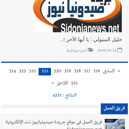
خليل المتبولي : يا أيها الآخر !..
2019-03-14
أخبار صيداوية
«
السابق
316
317
318
319
320
321
322
323
324
325
اللاحق
»
النتائج : 4231
فريق العمل
فريق العمل في موقع جريدة صيدونيانيوز.نت الإلكترونية