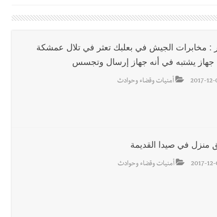
اديمية الدولية لبناء القدرات -صيدا
اع التشاوري الأول للمرصد الحضري
الة آخر نقطة للجيش اللبناني
ار : مخابرات الجيش في بعلبك تعثر في تلال عمشكة
جهاز يشتبه في أنه جهاز إرسال وتجسس
ا على تقسيط المفعول الرجعي
ف دبور: تداخل السياسة بالقضاء ولبنان قد يسلّمه إلى السلطة
2017-12-
أمنيات وقضاء وحوادث
ول غربي يُحذّر من الفراغ !
ة؟
 منزل في صيدا القديمة
2017-12-
أمنيات وقضاء وحوادث