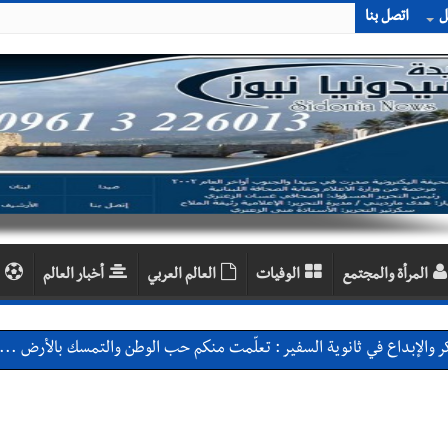
ل
اتصل بنا
المرأة والمجتمع
الوفيات
العالم العربي
أخبار العالم
 والإبداع في ثانوية السفير : تعلّمت منكم حب الوطن والتمسك بالأرض ... 
بعاصيري والبيلاني
احبهما بسبب الإزعاج الصوتي