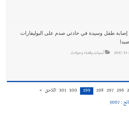
 : إصابة طفل وسيدة في حادثي صدم على البوليفارات
يدا
2017-11-
أمنيات وقضاء وحوادث
296
297
298
299
300
301
اللاحق
»
ج : 3007