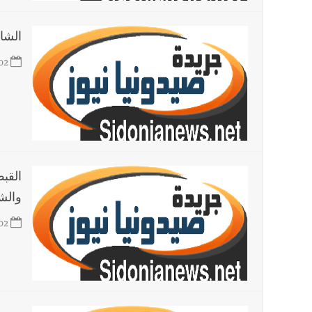
الشا
02
القب
والش
02