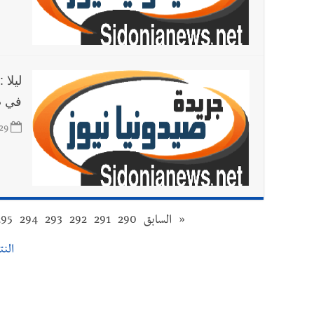
ليلا
في ص
29
«
السابق
290
291
292
293
294
295
النتائ