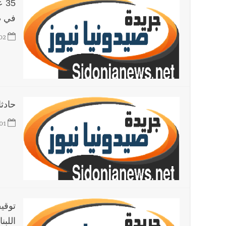
35
في ط
02
حادث
01
توقي
اللبنا