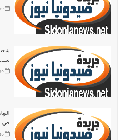
30
سلب
30
النه
في ار
30