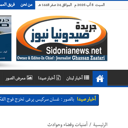
من نحن
فريق العم
السبت 8 آب 2026 م الموافق 24 صفر 1448 هـ
أخبار لبنان
أخبار صيدا
معرض الصور
أخبار صيدا
بالصور : غسان سركيس يرعى تخرّج فوج الفكر
أخبار صيدا
المهندس محمد السعودي يستقبل المختارين 
أخبار صيدا
بلدية صيدا : حجز مركبتي توكتوك وتغريم ص
الرئيسية
/
أمنيات وقضاء وحوادث