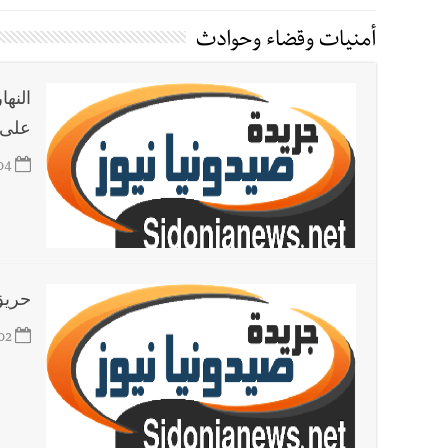
أخبار صيدا
We are hiring in Saida - Apply now before 14 august ...مطلوب موظفة للعمل في الأك
أمنيات وقضاء وحوادث
أخبار صيدا
بلدية صيدا ومؤسسة الحريري تعقدان الاجتم
أخبار لبنان
خرق إسرائيلي في زوطر الغربية وساتر ترابي قب
النه
على 
أخبار لبنان
روابط القطاع العام : إضراب الاثنين احتجاج
أخبار لبنان
خلفيات توقيف السفير الفلسطيني السابق أشر
04
أخبار لبنان
حراك ديبلوماسي للتجديد لـ اليونيفيل .. مسؤ
أخبار لبنان
ليلة سقوط رياض سلامة... هل ننتظر الحقيق
حريق
02