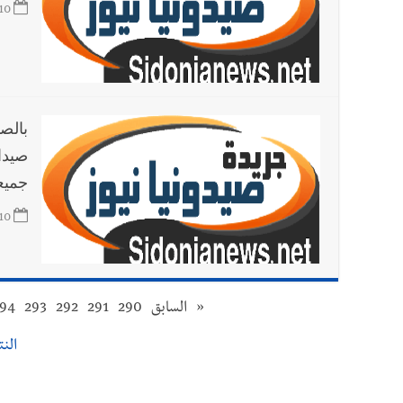
10
بالص
صيدا
جميعا
10
«
السابق
290
291
292
293
94
النتا