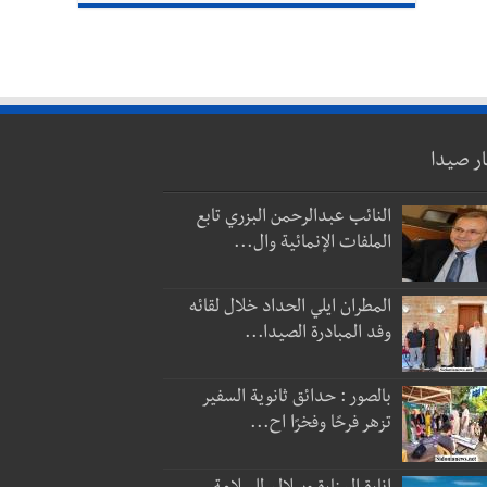
ار صيدا
النائب عبدالرحمن البزري تابع
الملفات الإنمائية وال...
المطران ايلي الحداد خلال لقائه
وفد المبادرة الصيدا...
بالصور : حدائق ثانوية السفير
تزهر فرحًا وفخرًا اح...