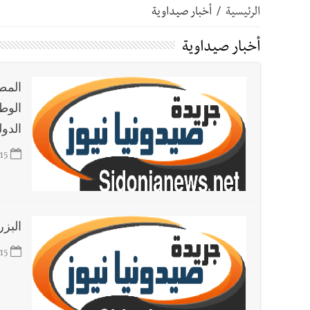
الرئيسية
/
أخبار صيداوية
أخبار صيدا
إنارة المنارة وسلالم للسلامة… بصمة جديدة
أخبار صيداوية
أخبار صيدا
بالصور : حدائق ثانوية السفير تزهر فرحًا وفخرً
المط
الوطن
أخبار لبنان
بالصور: الجيش اللبناني تفكيك صواريخ وقناب
الدول
15
أخبار لبنان
الجيش اللبناني : تفجير ذخائر غير منفجرة
أخبار لبنان
الطقس غدا غائم جزئيا مع انخفاض طفيف بالح
البزر
أخبار لبنان
قوى الأمن الداخلي : كمائن لشعبة المعلومات تُسفر عن توقيف 6 مروّج
15
أخبار لبنان
جنبلاط: هل أصبحت السلطة اللبنانية تنفذ أوا