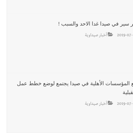
 قوية... وإعلام إيراني: الاتّفاق مع عُمان مؤجّل ما دامت التهديدات مستمر
ر سير في صيدا غدا الاحد والسبب !
ان المميز أدهم شلهوب وبرنامج حافل وسهرات ممتعة...شاركونا الفرحة
2019-07-
أخبار صيداوية
 المؤسسات الأهلية في صيدا يجتمع لوضع خطط عمل
بلية
2019-07-
أخبار صيداوية