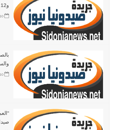
و12 إنذارا بحق مخالفين
10
بالصو
والسع
10
"العم
صيدا