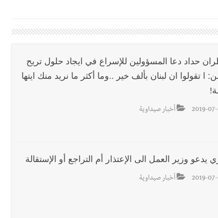
 لـ مؤسسة مرجان في زيرة صيدا
ا احتفالًا بتخرّج أطفال الروضة الثالثة
ران حداد دعا المسؤولين للإسراع في ايجاد حلول تريح
: ا تقولوا ان لبنان بألف خير ..وما أكثر ما نريد منك ايتها
ل طيران غير منفجرة من مخلفات العدوان الإسرائيلي
ة!
2019-07-
أخبار صيداوية
رارة جبلا وداخلا
ي يدعو وزير العمل الى الإعتذار أم التراجع أو الإستقالة
ين وضبط كميات من المخدّرات
2019-07-
أخبار صيداوية
مر رام الله؟