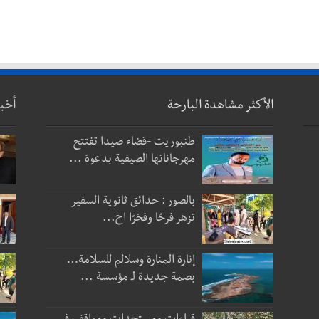
الأكثر مشاهدة البارحة
أخب
طنبوريت -قضاء صيدا تفتتح
مهرجاناتها الصيفية بدعوة ...
بالصور : حدائق ثانوية السفير
تزهر فرحًا وفخرًا اح...
إنارة المنارة وسلالم للسلامة…
بصمة جديدة لـ مؤسسة ...