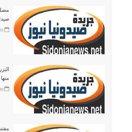
مصلح
صيدا
11
البزر
منها 
10