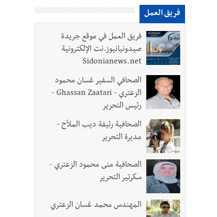
فريق العمل
فريق العمل في موقع جريدة
صيدونيانيوز.نت الإلكترونية
Sidonianews.net
الصحافي السفير غسان محمود
الزعتري - Ghassan Zaatari -
رئيس التحرير
الصحافية رئيفة ديب الملاّح -
مديرة التحرير
الصحافية منى محمود الزعتري -
سكرتير التحرير
المهندس محمد غسان الزعتري