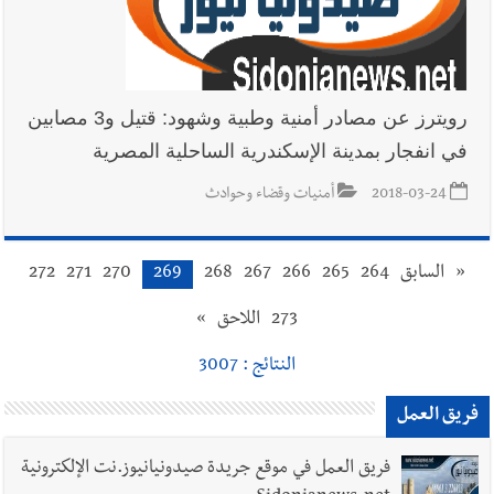
رويترز عن مصادر أمنية وطبية وشهود: قتيل و3 مصابين
في انفجار بمدينة الإسكندرية الساحلية المصرية
2018-03-24
أمنيات وقضاء وحوادث
«
السابق
264
265
266
267
268
269
270
271
272
273
اللاحق
»
النتائج : 3007
فريق العمل
فريق العمل في موقع جريدة صيدونيانيوز.نت الإلكترونية