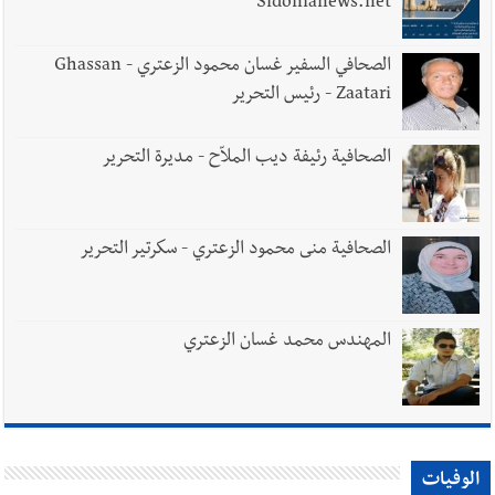
Sidonianews.net
الصحافي السفير غسان محمود الزعتري - Ghassan
Zaatari - رئيس التحرير
الصحافية رئيفة ديب الملاّح - مديرة التحرير
الصحافية منى محمود الزعتري - سكرتير التحرير
المهندس محمد غسان الزعتري
الوفيات