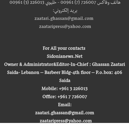
هاتف وفاكس 726007 (7) 00961 - خليوي 226013 (3) 00961
بريد إلكتروني:
zaatari.ghassan@gmail.com
zaataripress@yahoo.com
For All your contacts
Sidonianews.Net
Owner & Administrator&Editor-In-Chief : Ghassan Zaatari
Saida- Lebanon – Barbeer Bldg-4th floor – P.o.box: 406
Saida
Mobile: +961 3 226013
Office: +961 7 726007
Email:
zaatari.ghassan@gmail.com
zaataripress@yahoo.com