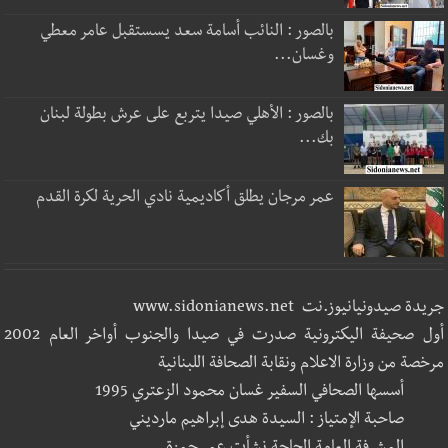
بالصور : النائب أسامة سعد يسستقبل عامر معطي
وغسان...
بالصور : الأهلي صيدا يتربع على عرش بطولة لبنان
بك...
عمر مرجان يطلق أكاديمية نادي الحرية لكرة القدم
جريدة صيدونيانيوز.نت www.sidonianews.net
أول صحيفة اليكترونية صدرت في صيدا والجنوب أواخر العام 2002
مرخصة من وزارة الاعلام ونقابة الصحافة اللبنانية
أسسها الصحافي السفير غسان محمود الزعتري 1995
صاحبة الإمتياز : السيدة هدى إبراهيم مارديني