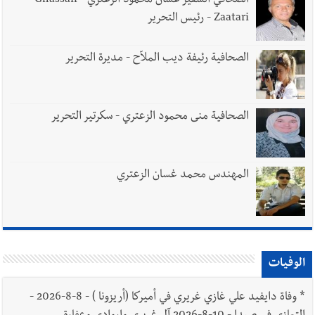
الصحافي السفير غسان محمود الزعتري - Ghassan
Zaatari - رئيس التحرير
الصحافية رئيفة ديب الملاّح - مديرة التحرير
الصحافية منى محمود الزعتري - سكرتير التحرير
المهندس محمد غسان الزعتري
الوفيات
*
وفاة دايفيد علي غازي غريري في أميركا (أريزونا ) - 8-8-2026 -