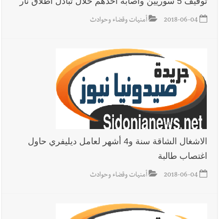
توقيف 5 سوريين واصابة احدهم خلال تبادل اطلاق نار
2018-06-04
أمنيات وقضاء وحوادث
أخبار لبنان
حراك ديبلوماسي للتجديد لـ اليونيفيل .. مسؤول غربي
يُحذّر من الفراغ !
أخبار لبنان
ليلة سقوط رياض سلامة... هل ننتظر الحقيقة؟
الاشغال الشاقة سنة و4 أشهر لعامل ديليفري حاول
اغتصاب طالبة
2018-06-04
أمنيات وقضاء وحوادث