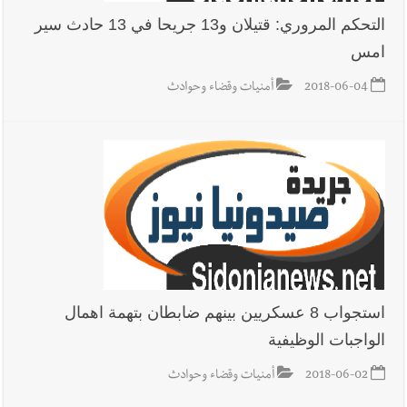
التحكم المروري: قتيلان و13 جريحا في 13 حادث سير
امس
2018-06-04
أمنيات وقضاء وحوادث
استجواب 8 عسكريين بينهم ضابطان بتهمة اهمال
الواجبات الوظيفية
2018-06-02
أمنيات وقضاء وحوادث