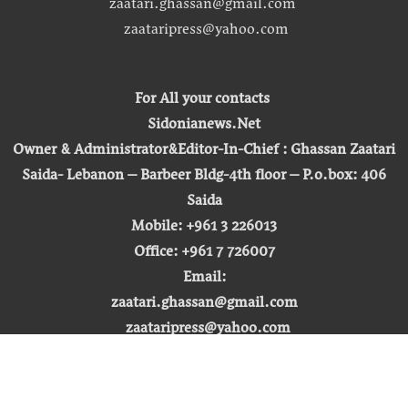
zaatari.ghassan@gmail.com
zaataripress@yahoo.com
For All your contacts
Sidonianews.Net
Owner & Administrator&Editor-In-Chief : Ghassan Zaatari
Saida- Lebanon – Barbeer Bldg-4th floor – P.o.box: 406
Saida
Mobile: +961 3 226013
Office: +961 7 726007
Email:
zaatari.ghassan@gmail.com
zaataripress@yahoo.com
[ المشاهدة : 255,466,461 ]
حق النشر © 2026 | صيدونيا نيوز |
تطوير شركة التكنولوجيا المفتوحة