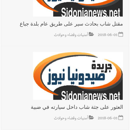
مقتل شاب بحادث سير على طريق عام بلدة جباع
2018-06-01
أمنيات وقضاء وحوادث
العثور على جثة شاب داخل سيارته في ضبية
2018-06-01
أمنيات وقضاء وحوادث