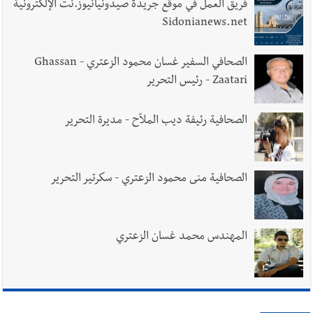
فريق العمل في موقع جريدة صيدونيانيوز.نت الإلكترونية
Sidonianews.net
الصحافي السفير غسان محمود الزعتري - Ghassan
Zaatari - رئيس التحرير
الصحافية رئيفة ديب الملاّح - مديرة التحرير
الصحافية منى محمود الزعتري - سكرتير التحرير
المهندس محمد غسان الزعتري