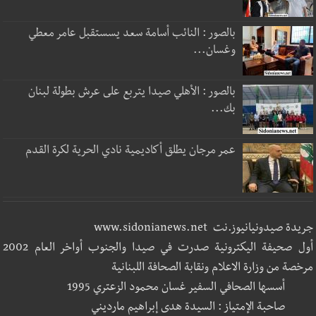
بالصور : النائب أسامة سعد يسستقبل عامر معطي
وغسان...
بالصور : الأهلي صيدا يتربع على عرش بطولة لبنان
بك...
عمر مرجان يطلق أكاديمية نادي الحرية لكرة القدم
جريدة صيدونيانيوز.نت www.sidonianews.net
أول صحيفة اليكترونية صدرت في صيدا والجنوب أواخر العام 2002
مرخصة من وزارة الاعلام ونقابة الصحافة اللبنانية
أسسها الصحافي السفير غسان محمود الزعتري 1995
صاحبة الإمتياز : السيدة هدى إبراهيم مارديني