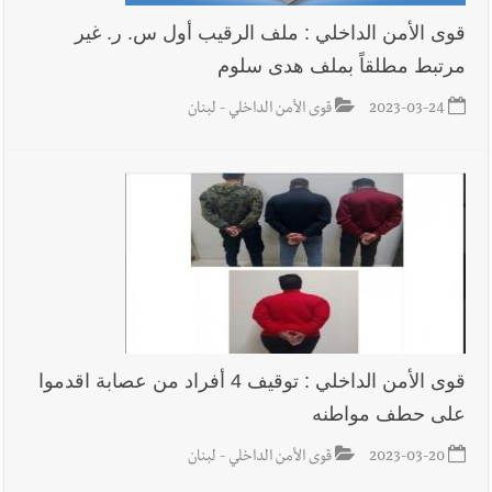
قوى الأمن الداخلي : ملف الرقيب أول س. ر. غير
مرتبط مطلقاً بملف هدى سلوم
أخبار لبنان
الجيش اللبناني : إصابة أحد العسكريين بجروح طفيفة
نتيجة استهداف إسرائيلي معادٍ لجرافة للجيش في بلدة المنصوري -
2023-03-24
قوى الأمن الداخلي - لبنان
صور
أخبار لبنان
مسيّرة أسرائيلية القت قنبلة صوتية باتجاه جرافة للجيش
اللبناني خلال عملها في المنصوري ومعلومات أولية عن اصابة أحد
العسكريين
أخبار لبنان
بسام طليس : نرفض فرض ضريبة جديدة على
المحروقات تحت شعار حماية البيئة والأولوية اليوم للتخفيف من
قوى الأمن الداخلي : توقيف 4 أفراد من عصابة اقدموا
معاناة المواطنين
على حطف مواطنه
2023-03-20
قوى الأمن الداخلي - لبنان
أخبار لبنان
الرئيس بري يدعو الى جلسة عامة في 11 و12 الحالي