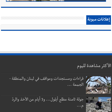
إعلانات مبوبة
الأكثر مشاهدة لليوم
قراءات ومستجدات ومواقف في لبنان والمنطقة -
الجمعة ...
جولة ثامنة مطلع أيلول... و3 أيام من الأخذ والردّ
م...