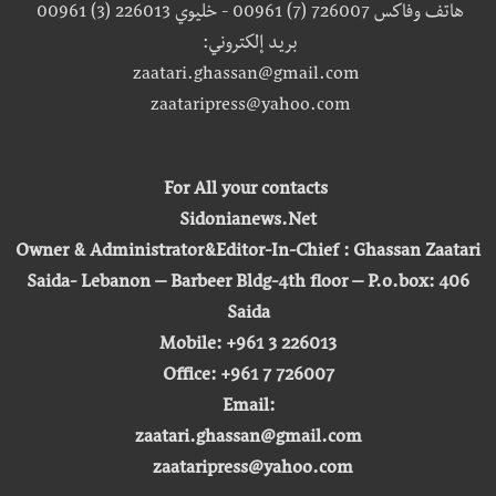
هاتف وفاكس 726007 (7) 00961 - خليوي 226013 (3) 00961
بريد إلكتروني:
zaatari.ghassan@gmail.com
zaataripress@yahoo.com
For All your contacts
Sidonianews.Net
Owner & Administrator&Editor-In-Chief : Ghassan Zaatari
Saida- Lebanon – Barbeer Bldg-4th floor – P.o.box: 406
Saida
Mobile: +961 3 226013
Office: +961 7 726007
Email:
zaatari.ghassan@gmail.com
zaataripress@yahoo.com