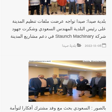
استدراج وابتزاز واعتداء جنسي على قاصر
بلدية صيدا: صيدا تواجه عرضت ملفات تنظيم المدينة
على رئيس البلدية المهندس السعودي وشكرت جهود
أخبار لبنان
بالصور : قائد الجيش اللبناني العماد رودولف هيكل شدد
شركة Staunch Machinary في دعم مشاريع المدينة
خلال استقباله قائد القوة المشتركة الألمانية اللواء Alexander
Sollfrank على ضرورة تعزيز التعاون بين الجيشَين
2022-11-08
بلدية صيدا
أخبار لبنان
الطقس غدا صيفي معتاد والحرارة ضمن معدلاتها
الموسمية
أخبار لبنان
إنفجار مرفأ أم إنفجار دولة؟... كيف نحمي لبنان؟
بالصور : السعودي بحث مع وفد مشترك أفكارا لتوأمة