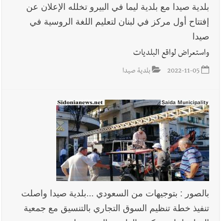
بلدية صيدا مع بلدية ليما في البيرو تخلله الإعلان عن
أخبار لبنان
راتب النائب من 3 آلاف إلى 5 آلاف دولار شهرياً...
إفتتاح أول مركز في لبنان لتعليم اللغة الروسية في
فكيف أقرّت الزيادة؟
صيدا
واستعراض لواقع البلديات
2022-11-05
بلدية صيدا
أخبار لبنان
مواجهة مؤجّلة لنزاع طويل
العالم العربي
رجل الاعمال الاماراتي خلف الحبتور : 112 شهيداً
شُيّعوا في ‫غزة‬ بعد أن بقوا تحت الأنقاض منذ عام 2023: أيُعقل أن
يبقى الشعب الفلسطيني يعيش كل هذا الألم؟ وإلى متى تستمر هذه
المعاناة التي تمزق القلوب والضمائر؟
بالصور : بتوجيهات من السعودي ...بلدية صيدا واصلت
أخبار العالم
الرئيس الأميركي ترامب يحذّر إيران من ضربة قوية...
تنفيذ خطة تنظيم السوق التجاري بالتنسيق مع جمعية
وإعلام إيراني: الاتّفاق مع عُمان مؤجّل ما دامت التهديدات مستمرّة