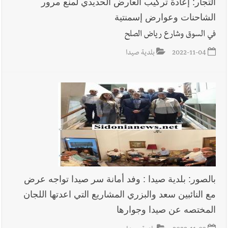
التجار: إعادة تركيب العارض الحديدي لمنع مرور
الشاحنات وعوارض إسمنتية
في السوق وشارع رياض الصلح
أخبار صيدا
بلدية صيدا تهنئ نادي الأهلي صيدا بإحرازه بطولة لبنان
بكرة الطاولة للرجال للعام الرابع على التوالي
2022-11-04
بلدية صيدا
بالصور: بلدية صيدا : وفد أمانة سر صيدا تواجه عرض
مع النائبين سعد والبزري المشاريع التي اعدتها اللجان
المختصه عن صيدا وجوارها