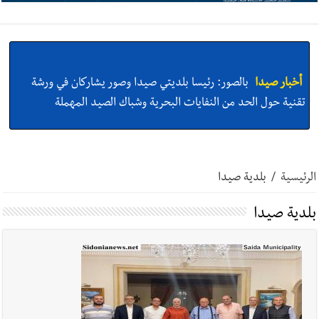
أخبار صيدا
بالصور: رئيسا بلديتي صيدا وصور يشاركان في ورشة
تقنية حول الحد من النفايات البحرية وشباك الصيد المهملة
أخبار صيدا
عمر مرجان يتصل برئيس النادي الرياضي مهنئا بإحراز
البطولة
الرئيسية
/
بلدية صيدا
بلدية صيدا
أخبار صيدا
مؤسسة مياه لبنان الجنوبي : انخفاض التغذية بالمياه
في صيدا نتيجة الانقطاع المتكرر لخط الخدمات الكهربائي
أخبار صيدا
مفرزة صيدا القضائية توقف ثلاثة أشخاص بجرائم