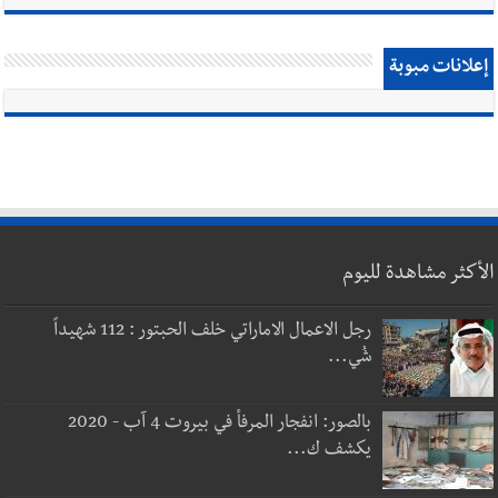
إعلانات مبوبة
الأكثر مشاهدة لليوم
رجل الاعمال الاماراتي خلف الحبتور : 112 شهيداً
شُي...
بالصور: انفجار المرفأ في بيروت 4 آب - 2020
يكشف ك...