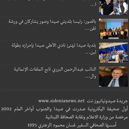
ا...
بالصور: رئيسا بلديتي صيدا وصور يشاركان في ورشة
تقن...
بلدية صيدا تهنئ نادي الأهلي صيدا بإحرازه بطولة
لبن...
النائب عبدالرحمن البزري تابع الملفات الإنمائية
وال...
جريدة صيدونيانيوز.نت www.sidonianews.net
أول صحيفة اليكترونية صدرت في صيدا والجنوب أواخر العام 2002
مرخصة من وزارة الاعلام ونقابة الصحافة اللبنانية
أسسها الصحافي السفير غسان محمود الزعتري 1995