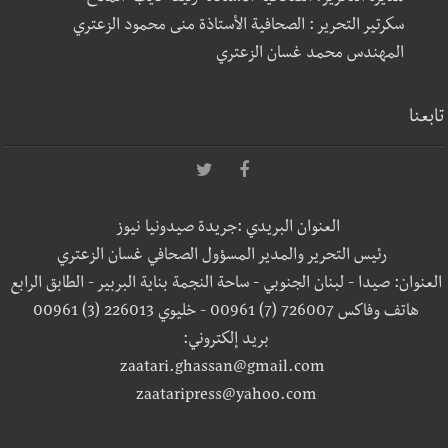
سكرتير التحرير : الصحافية الأستاذة منى محمود الزعتري
المهندس محمد غسان الزعتري
تابعنا
العنوان البريدي :جريدة صيدونيا نيوز
رئيس التحرير والمدير المسؤول الصحافي غسان الزعتري
العنوان: صيدا - لبنان الجنوبي - ساحة النجمة بناية البربير - الطابق الرابع
هاتف وفاكس 726007 (7) 00961 - خليوي 226013 (3) 00961
بريد إلكتروني:
zaatari.ghassan@gmail.com
zaataripress@yahoo.com