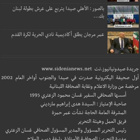
بالصور : الأهلي صيدا يتربع على عرش بطولة لبنان
بك...
عمر مرجان يطلق أكاديمية نادي الحرية لكرة القدم
جريدة صيدونيانيوز.نت www.sidonianews.net
أول صحيفة اليكترونية صدرت في صيدا والجنوب أواخر العام 2002
مرخصة من وزارة الاعلام ونقابة الصحافة اللبنانية
أسسها الصحافي السفير غسان محمود الزعتري 1995
صاحبة الإمتياز : السيدة هدى إبراهيم مارديني
المشرفة العامة الحاجة نشأت عمر حمزة
فريق العمل وهيئة التحرير
رئيس التحرير المسؤول والمدير المسؤول الصحافي غسان الزعتري
مديرة التحرير: الصحافية الأستاذة رئيفة ديب الملاح