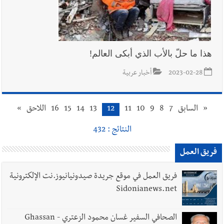
هذا ما حلّ بالأب الذي أبكى العالم!
2023-02-28
أخبار عربية
«
السابق
7
8
9
10
11
12
13
14
15
16
اللاحق
»
النتائج : 432
فريق العمل
فريق العمل في موقع جريدة صيدونيانيوز.نت الإلكترونية
Sidonianews.net
الصحافي السفير غسان محمود الزعتري - Ghassan