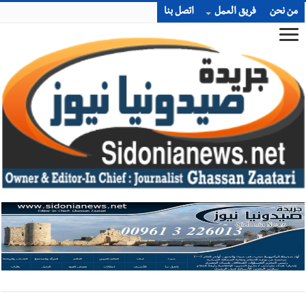
من نحن
فريق العمل
اتصل بنا
أخبار صيدا
بالصور : غسان سركيس يرعى تخرّج فوج الفكر والإبداع
في ثانوية السفير : تعلّمت منكم حب الوطن والتمسك بالأرض ...
والجنوب هو عزة وكرامة لبنان