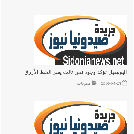
أخبار لبنان
إنفجار مرفأ أم إنفجار دولة؟... كيف نحمي لبنان؟
أخبار لبنان
راتب النائب من 3 آلاف إلى 5 آلاف دولار شهرياً...
فكيف أقرّت الزيادة؟
اليونيفيل تؤكد وجود نفق ثالث يعبر الخط الأزرق
أخبار لبنان
مواجهة مؤجّلة لنزاع طويل
2019-04-25
متفرقات
العالم العربي
رجل الاعمال الاماراتي خلف الحبتور : 112 شهيداً
شُيّعوا في ‫غزة‬ بعد أن بقوا تحت الأنقاض منذ عام 2023: أيُعقل أن