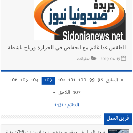
الطقس غدا غائم مع انخفاض في الحرارة ورياح ناشطة
2019-04-15
متفرقات
«
السابق
98
99
100
101
102
103
104
105
106
107
اللاحق
»
النتائج : 1431
فريق العمل