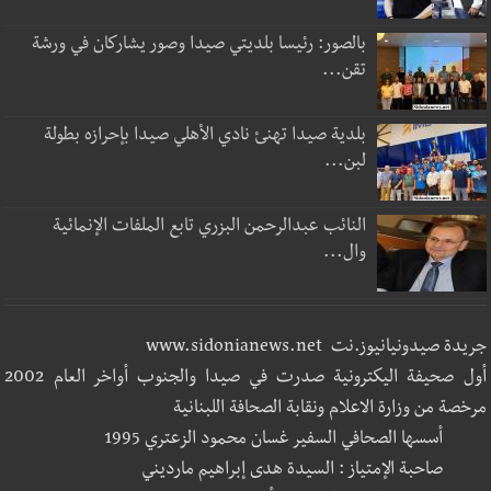
بالصور: رئيسا بلديتي صيدا وصور يشاركان في ورشة
تقن...
بلدية صيدا تهنئ نادي الأهلي صيدا بإحرازه بطولة
لبن...
النائب عبدالرحمن البزري تابع الملفات الإنمائية
وال...
جريدة صيدونيانيوز.نت www.sidonianews.net
أول صحيفة اليكترونية صدرت في صيدا والجنوب أواخر العام 2002
مرخصة من وزارة الاعلام ونقابة الصحافة اللبنانية
أسسها الصحافي السفير غسان محمود الزعتري 1995
صاحبة الإمتياز : السيدة هدى إبراهيم مارديني