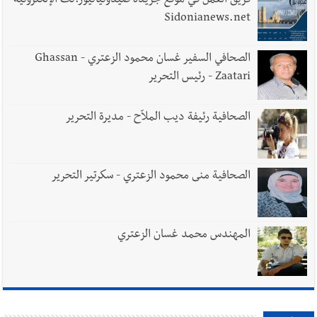
فريق العمل في موقع جريدة صيدونيانيوز.نت الإلكترونية
Sidonianews.net
الصحافي السفير غسان محمود الزعتري - Ghassan
Zaatari - رئيس التحرير
الصحافية رئيفة ديب الملاّح - مديرة التحرير
الصحافية منى محمود الزعتري - سكرتير التحرير
المهندس محمد غسان الزعتري