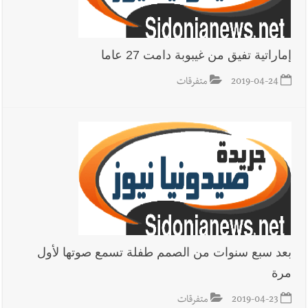
يبقى الشعب الفلسطيني يعيش كل هذا الألم؟ وإلى متى تستمر هذه
المعاناة التي تمزق القلوب والضمائر؟
أخبار العالم
الرئيس الأميركي ترامب يحذّر إيران من ضربة قوية...
إماراتية تفيق من غيبوبة دامت 27 عاما
وإعلام إيراني: الاتّفاق مع عُمان مؤجّل ما دامت التهديدات مستمرّة
2019-04-24
متفرقات
بعد سبع سنوات من الصمم طفلة تسمع صوتها لأول
مرة
2019-04-23
متفرقات