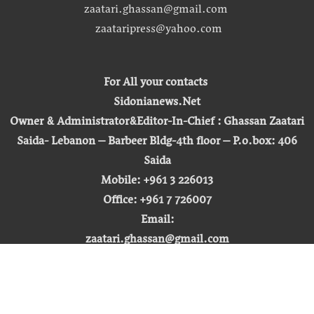
zaatari.ghassan@gmail.com
zaataripress@yahoo.com
For All your contacts
Sidonianews.Net
Owner & Administrator&Editor-In-Chief : Ghassan Zaatari
Saida- Lebanon – Barbeer Bldg-4th floor – P.o.box: 406
Saida
Mobile: +961 3 226013
Office: +961 7 726007
Email:
zaatari.ghassan@gmail.com
zaataripress@yahoo.com
[ المشاهدة : 255,271,427 ]