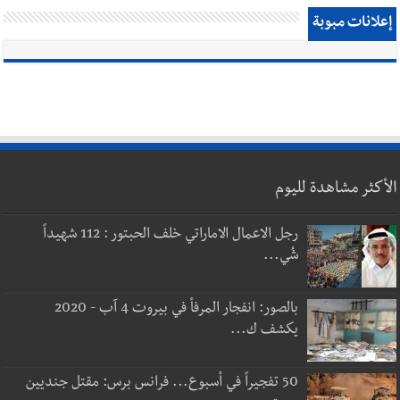
إعلانات مبوبة
الأكثر مشاهدة لليوم
رجل الاعمال الاماراتي خلف الحبتور : 112 شهيداً
شُي...
بالصور: انفجار المرفأ في بيروت 4 آب - 2020
يكشف ك...
50 تفجيراً في أسبوع... فرانس برس: مقتل جنديين