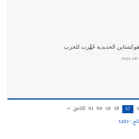
ة هوكشتاين الحديدية جُهِّزت للحزب
2024-08-
57
58
59
60
61
اللاحق
»
ئج : 1492