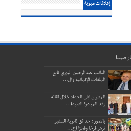
إعلانات مبوبة
ار صيدا
النائب عبدالرحمن البزري تابع
الملفات الإنمائية وال...
المطران ايلي الحداد خلال لقائه
وفد المبادرة الصيدا...
بالصور : حدائق ثانوية السفير
تزهر فرحًا وفخرًا اح...