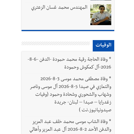
المهندس محمد غسان الزعتري
التمييزية
الوفيات
بتور : 112 شهيداً شُيّعوا في غزة بعد أن بقوا تحت الأنقاض منذ عام 2023: أيُعقل أن يبقى الشعب الفلسطيني يعيش كل هذا الألم؟ وإلى متى
*
وفاة الحاجة رقية محمد حمودة -الدفن -6-8-
2026-آل كعكوش وحمودة
ّة
*
وفاة مصطفى محمد موسى 3-8-2026
والتعازي في صيدا 5-8-2026 آل موسى وناصر
وشهاب والشحوري وشحادة وحمود (وفيات
زغدرايا – صيدا – لبنان- جريدة
صيدونيانيوز.نت )
*
وفاة الشاب موسى محمد خلف عبد العزيز
والدفن الأحد 2-8-2026 آل عبد العزيز وأهالي