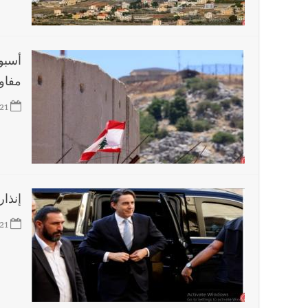
أخبار لبنان
بالصور: انفجار المرفأ في بيروت 4 آب - 2020 يكشف كنزًا توثيقيا ثقافيا وسياسيا وتاريخيا في دكان الإسكافي الفصيح؟ ! | تحقيق هالة البزري (جمعية تراث بيروت )
أسبوع
أخبار لبنان
وزير الاقتصاد د. عامر البساط أحال عدداً من
مفاو
21
العالم العربي
تستمر هذه المعاناة التي تمزق القلوب والضمائر؟
أخبار العالم
الرئيس الأميركي ترامب يحذّر إيران من ضربة
إنذار
21