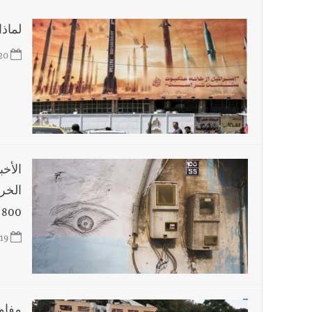
لماذا
20
الخروج 
800 ميغاواط تغذية بالكهرباء؟
19
مفاو