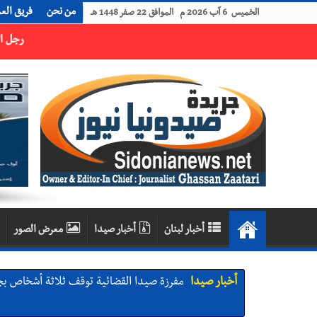
من نحن
فريق الع
الخميس 6 آب 2026 م الموافق 22 صفر 1448 هـ
رجل الاعمال الاماراتي خلف الحبتور : 112 شهيداً شُيّعوا في ‫غزة‬ بعد أن بقوا تحت الأنقاض منذ عام 2023: أيُعقل أن يبقى الشعب الفلسطيني يعيش كل هذا الألم؟ وإلى متى تستمر هذه المعاناة التي تمزق القلوب والضمائر؟
أخبار لبنان
أخبار صيدا
معرض الصور
أخبار صيدا
مفرزة صيدا القضائية توقف ثلاثة أشخاص بج