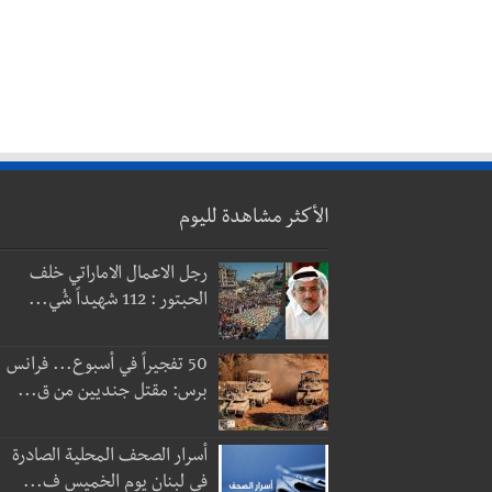
الأكثر مشاهدة لليوم
رجل الاعمال الاماراتي خلف
الحبتور : 112 شهيداً شُي...
50 تفجيراً في أسبوع... فرانس
برس: مقتل جنديين من ق...
أسرار الصحف المحلية الصادرة
في لبنان يوم الخميس ف...