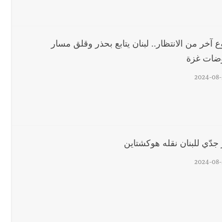
 آخر من الانتظار.. لبنان يتابع بحذر وقلق مسار
 أصحاب المولدات المخالفين من مختلف المناطق اللبنانية إلى النيابة العامة 
ضات غزة
2024-08-
رجل الاعمال الاماراتي خلف الح‫‬
 قوية... وإعلام إيراني: الاتّفاق مع عُمان مؤجّل ما دامت التهديدات مستمر
 جدّي للبنان نقله هوكشتاين
2024-08-