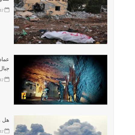
17
جبال
17
هل ه
17