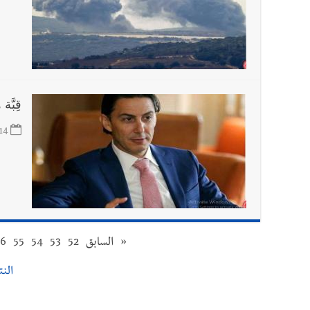
قِبَّ
14
«
السابق
52
53
54
55
56
النتا