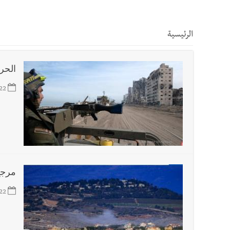
أخبار صيدا
مرفأ صيدا.. إمكانيات كبيرة وعائدات ضخمة
الرئيسية
أخبار صيدا
المهندس محمد دندشلي : صيدا 2027 : فلنجعلها قصة يرويها لبنان تؤسس للمستقبل لا سنة نحتفل بها ثم نطويها
الحرب
أخبار صيدا
طنبوريت -قضاء صيدا تفتتح مهرجاناتها الصيفية بدعوة من بلديتها الخميس ٦-٨-٢٠٢٦ مع الفن
22
أخبار صيدا
نادي أشمون الرياضي - صيدا يُحلّق إلى التصف
أخبار لبنان
مواجهة مؤجّلة لنزاع طويل
مرجع
أخبار لبنان
اجتماعات روما : هذا ما أكدته مصادر مواكبة
22
أخبار لبنان
50 تفجيراً في أسبوع... فرانس برس: مقتل جنديين من قوات الاحتياط الاسرائيلية في جنوب لبنان