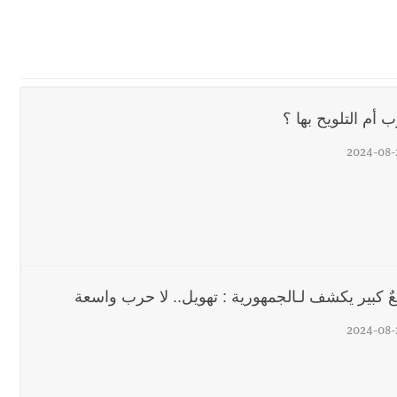
 في واقع مأزوم!
 أم التلويح بها ؟
ان المميز أدهم شلهوب وبرنامج حافل وسهرات ممتعة...شاركونا الفرحة
2024-08-
يات النهائية للدرجة الثالثة .. بثلاثية مستحقة
ٌ كبير يكشف لـالجمهورية : تهويل.. لا حرب واسعة
 للمفاوضات ... أيّ نتائج حاسمة؟
2024-08-