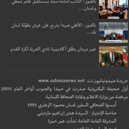
بالصور : النائب أسامة سعد يسستقبل عامر معطي
وغسان...
بالصور : الأهلي صيدا يتربع على عرش بطولة لبنان
بك...
عمر مرجان يطلق أكاديمية نادي الحرية لكرة القدم
جريدة صيدونيانيوز.نت www.sidonianews.net
أول صحيفة اليكترونية صدرت في صيدا والجنوب أواخر العام 2002
مرخصة من وزارة الاعلام ونقابة الصحافة اللبنانية
أسسها الصحافي السفير غسان محمود الزعتري 1995
صاحبة الإمتياز : السيدة هدى إبراهيم مارديني
المشرفة العامة الحاجة نشأت عمر حمزة