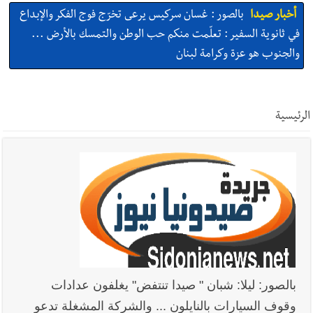
أخبار صيدا
بالصور : غسان سركيس يرعى تخرّج فوج الفكر والإبداع
في ثانوية السفير : تعلّمت منكم حب الوطن والتمسك بالأرض ...
والجنوب هو عزة وكرامة لبنان
أخبار صيدا
المهندس محمد السعودي يستقبل المختارين بعاصيري
والبيلاني
الرئيسية
أخبار صيدا
بلدية صيدا : حجز مركبتي توكتوك وتغريم صاحبهما
بسبب الإزعاج الصوتي
أخبار صيدا
We are hiring in Saida - Apply now before 14
august ...مطلوب موظفة للعمل في الأكاديمية الدولية لبناء
القدرات -صيدا
أخبار صيدا
بلدية صيدا ومؤسسة الحريري تعقدان الاجتماع
بالصور: ليلا: شبان " صيدا تنتفض" يغلفون عدادات
التشاوري الأول للمرصد الحضري
وقوف السيارات بالنايلون ... والشركة المشغلة تدعو