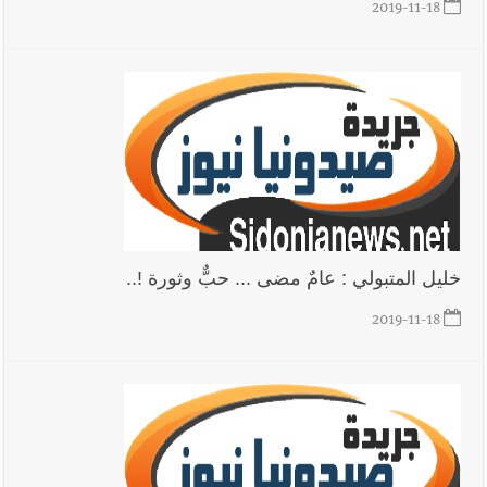
2019-11-18
خليل المتبولي : عامٌ مضى ... حبٌّ وثورة !..
2019-11-18