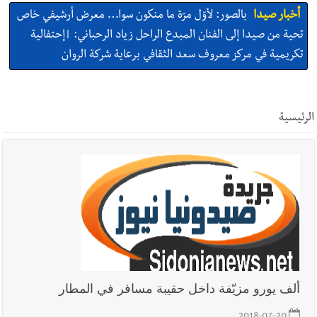
أخبار صيدا
بالصور: لأوّل مرّة ما منكون سوا… معرض أرشيفي خاص
تحية من صيدا إلى الفنان المبدع الراحل زياد الرحباني: |إحتفالية
تكريمية في مركز معروف سعد الثقافي برعاية شركة الروان
أخبار صيدا
إصابة شاب فلسطيني بطعنات سكين في مخيم عين
الحلوة - في منطقة صيدا وإنقاذه وإتهام إبن عمته ؟
الرئيسية
أخبار صيدا
بالصور : غسان سركيس يرعى تخرّج فوج الفكر والإبداع
في ثانوية السفير : تعلّمت منكم حب الوطن والتمسك بالأرض ...
والجنوب هو عزة وكرامة لبنان
أخبار صيدا
المهندس محمد زهير السعودي يستقبل المختارين
بعاصيري والبيلاني
أخبار لبنان
مقدمات نشرات الأخبار المسائية في لبنان ليوم السبت
ألف يورو مزيّفة داخل حقيبة مسافر في المطار
8-8-2026