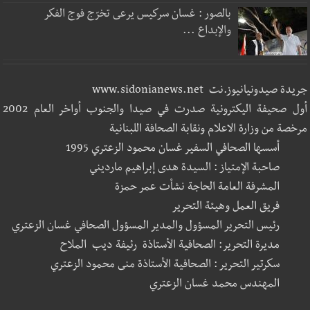
بالصور : غسان سركيس يرعى تخرّج فوج الفكر
والإبداع ...
جريدة صيدونيانيوز.نت www.sidonianews.net
أول صحيفة اليكترونية صدرت في صيدا والجنوب أواخر العام 2002
مرخصة من وزارة الاعلام ونقابة الصحافة اللبنانية
أسسها الصحافي السفير غسان محمود الزعتري 1995
صاحبة الإمتياز : السيدة هدى إبراهيم مارديني
المشرفة العامة الحاجة نشأت عمر حمزة
فريق العمل وهيئة التحرير
رئيس التحرير المسؤول والمدير المسؤول الصحافي غسان الزعتري
مديرة التحرير: الصحافية الأستاذة رئيفة ديب الملاح
سكرتير التحرير : الصحافية الأستاذة منى محمود الزعتري
المهندس محمد غسان الزعتري