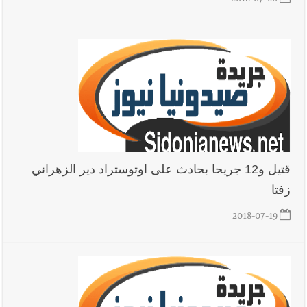
2018-07-20
أخبار لبنان
خرق إسرائيلي في زوطر الغربية وساتر ترابي قبالة آخر
نقطة للجيش اللبناني
أخبار لبنان
روابط القطاع العام : إضراب الاثنين احتجاجا على
تقسيط المفعول الرجعي
أخبار لبنان
خلفيات توقيف السفير الفلسطيني السابق أشرف دبور:
قتيل و12 جريحا بحادث على اوتوستراد دير الزهراني
تداخل السياسة بالقضاء ولبنان قد يسلّمه إلى السلطة
زفتا
2018-07-19
أخبار لبنان
حراك ديبلوماسي للتجديد لـ اليونيفيل .. مسؤول غربي
يُحذّر من الفراغ !
أخبار صيدا
وفد المبادرة الصيداوية لرفع المظلومية زار النائب