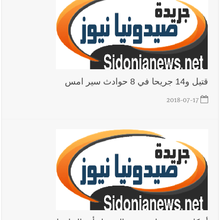
قتيل و14 جريحا في 8 حوادث سير امس
2018-07-17