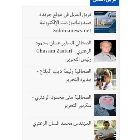
فريق العمل
لقديمة
فريق العمل في موقع جريدة
صيدونيانيوز.نت الإلكترونية
ل الجيش في هذه المرحلة الدقيقة
Sidonianews.net
الصحافي السفير غسان محمود
الزعتري - Ghassan Zaatari -
رئيس التحرير
- صور
الصحافية رئيفة ديب الملاّح -
د العسكريين
مديرة التحرير
الصحافية منى محمود الزعتري -
سكرتير التحرير
المهندس محمد غسان الزعتري