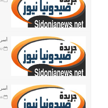
08
أسرار
07
أسرار
06