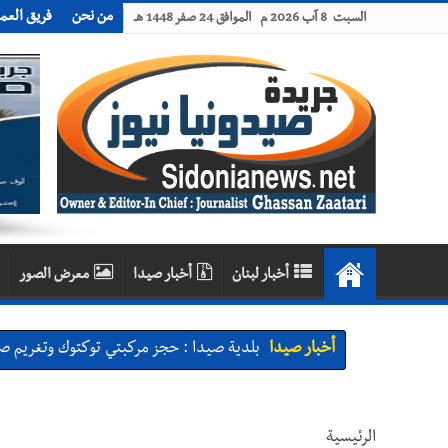
من نحن
فريق العم
السبت 8 آب 2026 م الموافق 24 صفر 1448 هـ
أخبار لبنان
أخبار صيدا
معرض الصور
أخبار صيدا
بلدية صيدا : حجز مركبتي توكتوك وتغريم ص
أخبار صيدا
We are hiring in Saida - Apply now before 14 august ...مطلوب موظفة للعمل في الأك
أخبار صيدا
بلدية صيدا ومؤسسة الحريري تعقدان الاجتم
الرئيسية