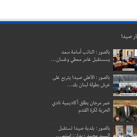
ار صيدا
بالصور : النائب أسامة سعد
يسستقبل عامر معطي وغسان...
بالصور : الأهلي صيدا يتربع على
عرش بطولة لبنان بك...
عمر مرجان يطلق أكاديمية نادي
الحرية لكرة القدم
بالصور : بلدية صيدا تستقبل
السيد محمد زيدان: استعر...