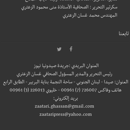
سكرتير التحرير : الصحافية الأستاذة منى محمود الزعتري
المهندس محمد غسان الزعتري
تابعنا
العنوان البريدي :جريدة صيدونيا نيوز
رئيس التحرير والمدير المسؤول الصحافي غسان الزعتري
العنوان: صيدا - لبنان الجنوبي - ساحة النجمة بناية البربير - الطابق الرابع
هاتف وفاكس 726007 (7) 00961 - خليوي 226013 (3) 00961
بريد إلكتروني:
zaatari.ghassan@gmail.com
zaataripress@yahoo.com