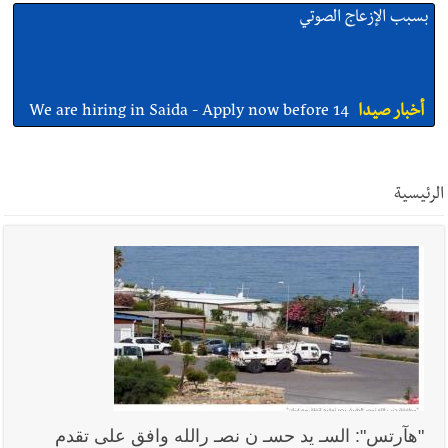
أخبار صيدا
We are hiring in Saida - Apply now before 14
august ...مطلوب موظفة للعمل في الأكاديمية الدولية لبناء
القدرات -صيدا
أخبار صيدا
بلدية صيدا ومؤسسة الحريري تعقدان الاجتماع
التشاوري الأول للمرصد الحضري
الرئيسية
أخبار صيدا
بالصور : بلدية صيدا تستقبل السيد محمد زيدان:
استعراض شامل لمشاريع وتأكيدٌ على حماية القيمة التراثية للمدينة
القديمة
أخبار صيدا
عمر مرجان يطلق أكاديمية نادي الحرية لكرة القدم
"هآرتس": السـ يد حسـ ن نصـ رالله وافق على تقدم