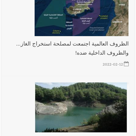
نتيجة استهداف إسرائيلي معادٍ لجرافة للجيش في بلدة المنصوري -
صور
أخبار لبنان
مسيّرة أسرائيلية القت قنبلة صوتية باتجاه جرافة للجيش
اللبناني خلال عملها في المنصوري ومعلومات أولية عن اصابة أحد
الظروف العالمية اجتمعت لمصلحة استخراج الغاز...
العسكريين
والظروف الداخلية ضده!
2022-02-12
العالم العربي
رجل الاعمال الاماراتي خلف الحبتور : 112 شهيداً
شُيّعوا في ‫غزة‬ بعد أن بقوا تحت الأنقاض منذ عام 2023: أيُعقل أن
يبقى الشعب الفلسطيني يعيش كل هذا الألم؟ وإلى متى تستمر هذه
المعاناة التي تمزق القلوب والضمائر؟
أخبار صيدا
بلدية صيدا : حجز مركبتي توكتوك وتغريم صاحبهما
بسبب الإزعاج الصوتي