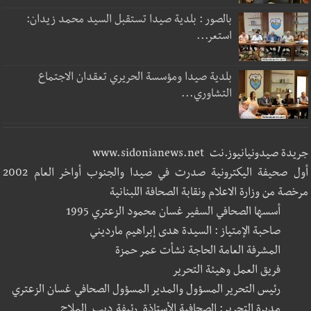
بالصور : بلدية صيدا تستقبل السيد محمد زيدان:
استعر...
بلدية صيدا ومؤسسة الحريري تعقدان الاجتماع
التشاوري...
جريدة صيدونيانيوز.نت www.sidonianews.net
أول صحيفة اليكترونية صدرت في صيدا والجنوب أواخر العام 2002
مرخصة من وزارة الاعلام ونقابة الصحافة اللبنانية
أسسها الصحافي السفير غسان محمود الزعتري 1995
صاحبة الإمتياز : السيدة هدى إبراهيم مارديني
المشرفة العامة الحاجة نشأت عمر حمزة
فريق العمل وهيئة التحرير
رئيس التحرير المسؤول والمدير المسؤول الصحافي غسان الزعتري
مديرة التحرير: الصحافية الأستاذة رئيفة ديب الملاح