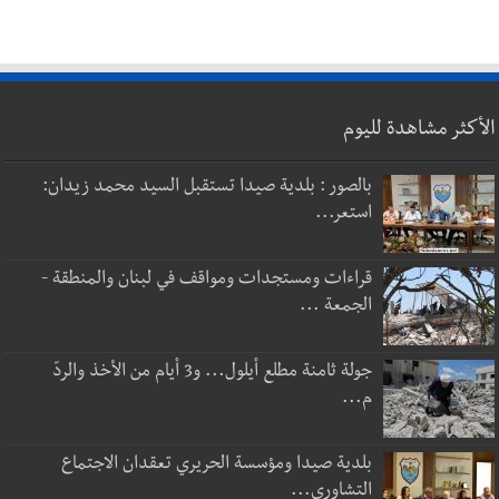
الأكثر مشاهدة لليوم
بالصور : بلدية صيدا تستقبل السيد محمد زيدان:
استعر...
قراءات ومستجدات ومواقف في لبنان والمنطقة -
الجمعة ...
جولة ثامنة مطلع أيلول... و3 أيام من الأخذ والردّ
م...
بلدية صيدا ومؤسسة الحريري تعقدان الاجتماع
التشاوري...