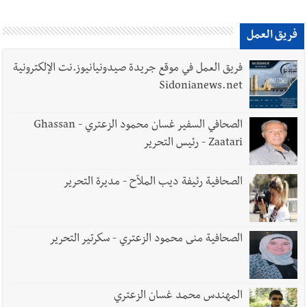
فريق العمل
أخبار لبنان
بالصور : قائد الجيش اللبناني العماد رودولف هيكل شدد
خلال استقباله قائد القوة المشتركة الألمانية اللواء Alexander
فريق العمل في موقع جريدة صيدونيانيوز.نت الإلكترونية
Sollfrank على ضرورة تعزيز التعاون بين الجيشَين
Sidonianews.net
الصحافي السفير غسان محمود الزعتري - Ghassan
أخبار لبنان
الطقس غدا صيفي معتاد والحرارة ضمن معدلاتها
Zaatari - رئيس التحرير
الموسمية
الصحافية رئيفة ديب الملاّح - مديرة التحرير
أخبار لبنان
إنفجار مرفأ أم إنفجار دولة؟... كيف نحمي لبنان؟
الصحافية منى محمود الزعتري - سكرتير التحرير
أخبار لبنان
راتب النائب من 3 آلاف إلى 5 آلاف دولار شهرياً...
المهندس محمد غسان الزعتري