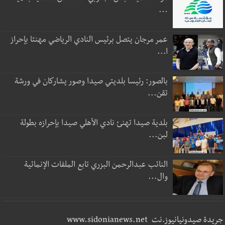
...
عمر مرجان يتصل برئيس النادي الرياضي مهنئا بإحراز
ا...
بالصور: رئيسا بلديتي صيدا وصور يشاركان في ورشة
تقن...
بلدية صيدا تهنئ نادي الأهلي صيدا بإحرازه بطولة
لبن...
النائب عبدالرحمن البزري تابع الملفات الإنمائية
وال...
جريدة صيدونيانيوز.نت www.sidonianews.net