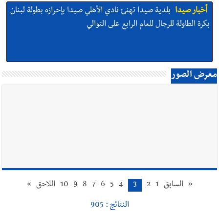
أخبار صيدا
بلدية صيدا تهنئ نادي الأهلي صيدا بإحرازه بطولة لبنان
بكرة الطاولة للرجال للعام الرابع على التوالي
أخبار صيدا
بالصور: رئيسا بلديتي صيدا وصور يشاركان في ورشة
معرض الصور
تقنية حول الحد من النفايات البحرية وشباك الصيد المهملة
أخبار صيدا
عمر مرجان يتصل برئيس النادي الرياضي مهنئا بإحراز
البطولة
«
السابق
1
2
3
4
5
6
7
8
9
10
اللاحق
»
أخبار صيدا
مؤسسة مياه لبنان الجنوبي : انخفاض التغذية بالمياه
في صيدا نتيجة الانقطاع المتكرر لخط الخدمات الكهربائي
النتائج : 905