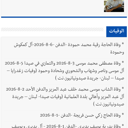
فكيف أقرّت الزيادة؟
أخبار لبنان
مواجهة مؤجّلة لنزاع طويل
الوفيات
*
وفاة الحاجة رقية محمد حمودة -الدفن -6-8-2026-آل كعكوش
وحمودة
*
وفاة مصطفى محمد موسى 3-8-2026 والتعازي في صيدا 5-8-2026
العالم العربي
رجل الاعمال الاماراتي خلف الحبتور : 112 شهيداً
آل موسى وناصر وشهاب والشحوري وشحادة وحمود (وفيات زغدرايا –
شُيّعوا في ‫غزة‬ بعد أن بقوا تحت الأنقاض منذ عام 2023: أيُعقل أن
صيدا – لبنان- جريدة صيدونيانيوز.نت )
يبقى الشعب الفلسطيني يعيش كل هذا الألم؟ وإلى متى تستمر هذه
المعاناة التي تمزق القلوب والضمائر؟
*
وفاة الشاب موسى محمد خلف عبد العزيز والدفن الأحد 2-8-2026
آل عبد العزيز وأهالي بلدة العلمانية (وفيات صيدا- لبنان – جريدة
صيدونيانيوز.نت )
*
وفاة الحاج زكي حسن فريجة -الدفن -1-8-2026
*
وفاة بدرية يوسف بديري -الدفن 1-8-2026 - آل بديري ويوسف