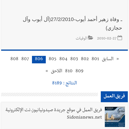
ـ وفاة زهير أحمد أيوب-27/2/2010(آل أيوب وآل
حجازي)
2010-02-27
الوفيات
«
السابق
801
802
803
804
805
806
807
808
809
810
اللاحق
»
النتائج : 8189
فريق العمل
فريق العمل في موقع جريدة صيدونيانيوز.نت الإلكترونية
Sidonianews.net