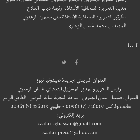
رئيس التحرير المسؤول والمدير المسؤول الصحافي غسان الزعتري
مديرة التحرير: الصحافية الأستاذة رئيفة ديب الملاح
سكرتير التحرير : الصحافية الأستاذة منى محمود الزعتري
المهندس محمد غسان الزعتري
تابعنا
العنوان البريدي :جريدة صيدونيا نيوز
رئيس التحرير والمدير المسؤول الصحافي غسان الزعتري
العنوان: صيدا - لبنان الجنوبي - ساحة النجمة بناية البربير - الطابق الرابع
هاتف وفاكس 726007 (7) 00961 - خليوي 226013 (3) 00961
بريد إلكتروني:
zaatari.ghassan@gmail.com
zaataripress@yahoo.com