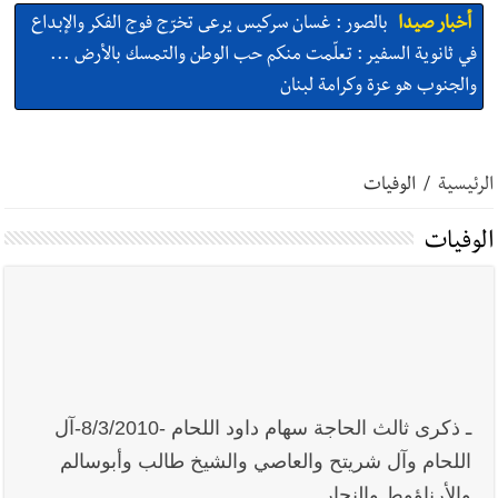
أخبار صيدا
بالصور : غسان سركيس يرعى تخرّج فوج الفكر والإبداع
في ثانوية السفير : تعلّمت منكم حب الوطن والتمسك بالأرض ...
والجنوب هو عزة وكرامة لبنان
أخبار صيدا
المهندس محمد السعودي يستقبل المختارين بعاصيري
والبيلاني
الرئيسية
/
الوفيات
أخبار صيدا
بلدية صيدا : حجز مركبتي توكتوك وتغريم صاحبهما
الوفيات
بسبب الإزعاج الصوتي
أخبار صيدا
We are hiring in Saida - Apply now before 14
august ...مطلوب موظفة للعمل في الأكاديمية الدولية لبناء
القدرات -صيدا
ـ ذكرى ثالث الحاجة سهام داود اللحام -8/3/2010-آل
أخبار صيدا
بلدية صيدا ومؤسسة الحريري تعقدان الاجتماع
اللحام وآل شريتح والعاصي والشيخ طالب وأبوسالم
التشاوري الأول للمرصد الحضري
والأرناؤوط والنجار