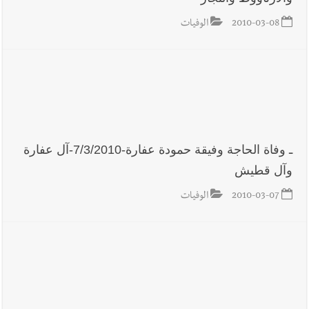
2010-03-08
الوفيات
أخبار لبنان
خرق إسرائيلي في زوطر الغربية وساتر ترابي قبالة آخر
نقطة للجيش اللبناني
أخبار لبنان
روابط القطاع العام : إضراب الاثنين احتجاجا على
تقسيط المفعول الرجعي
ـ وفاة الحاجة وفيقة حمودة عفارة-7/3/2010-آل عفارة
أخبار لبنان
خلفيات توقيف السفير الفلسطيني السابق أشرف دبور:
وآل قطيش
تداخل السياسة بالقضاء ولبنان قد يسلّمه إلى السلطة
2010-03-07
الوفيات
أخبار لبنان
حراك ديبلوماسي للتجديد لـ اليونيفيل .. مسؤول غربي
يُحذّر من الفراغ !
أخبار لبنان
ليلة سقوط رياض سلامة... هل ننتظر الحقيقة؟