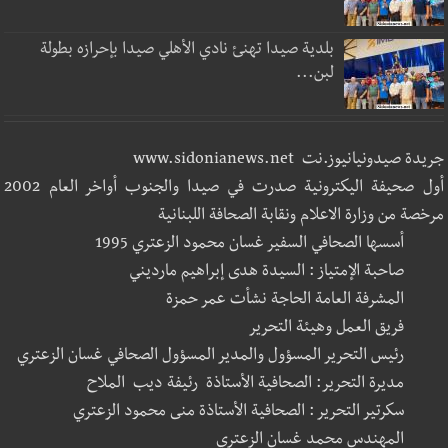
بلدية صيدا تهنئ نادي الأهلي صيدا بإحرازه بطولة
لبن...
جريدة صيدونيانيوز.نت www.sidonianews.net
أول صحيفة اليكترونية صدرت في صيدا والجنوب أواخر العام 2002
مرخصة من وزارة الاعلام ونقابة الصحافة اللبنانية
أسسها الصحافي السفير غسان محمود الزعتري 1995
صاحبة الإمتياز : السيدة هدى إبراهيم مارديني
المشرفة العامة الحاجة نشأت عمر حمزة
فريق العمل وهيئة التحرير
رئيس التحرير المسؤول والمدير المسؤول الصحافي غسان الزعتري
مديرة التحرير: الصحافية الأستاذة رئيفة ديب الملاح
سكرتير التحرير : الصحافية الأستاذة منى محمود الزعتري
المهندس محمد غسان الزعتري