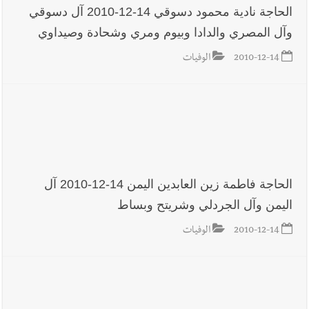
الحاجة نادية محمود دسوقي 14-12-2010 آل دسوقي
وآل المصري والدادا وبيوم ومري وشحادة وصيداوي
أخبار لبنان
براميل المرفأ
2010-12-14
الوفيات
العالم العربي
رجل الاعمال الاماراتي خلف الحبتور : 112 شهيداً
شُيّعوا في ‫غزة‬ بعد أن بقوا تحت الأنقاض منذ عام 2023: أيُعقل أن
يبقى الشعب الفلسطيني يعيش كل هذا الألم؟ وإلى متى تستمر هذه
الحاجة فاطمة زين العابدين اليمن 14-12-2010 آل
المعاناة التي تمزق القلوب والضمائر؟
اليمن وآل الجردلي وشريتح وبساط
أخبار صيدا
بلدية صيدا تهنئ نادي الأهلي صيدا بإحرازه بطولة لبنان
2010-12-14
الوفيات
بكرة الطاولة للرجال للعام الرابع على التوالي
أخبار صيدا
بلدية صيدا تهنئ نادي الأهلي صيدا بإحرازه بطولة لبنان