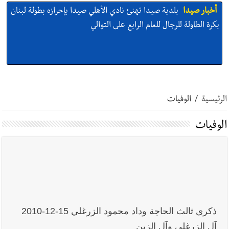
بكرة الطاولة للرجال للعام الرابع على التوالي
أخبار صيدا
بالصور: رئيسا بلديتي صيدا وصور يشاركان في ورشة
تقنية حول الحد من النفايات البحرية وشباك الصيد المهملة
الرئيسية
/
الوفيات
أخبار صيدا
عمر مرجان يتصل برئيس النادي الرياضي مهنئا بإحراز
الوفيات
البطولة
أخبار صيدا
مؤسسة مياه لبنان الجنوبي : انخفاض التغذية بالمياه
في صيدا نتيجة الانقطاع المتكرر لخط الخدمات الكهربائي
ذكرى ثالث الحاجة وداد محمود الزرغلي 15-12-2010
آل الزرغلي وآل الزين