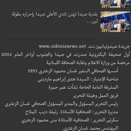
بلدية صيدا تهنئ نادي الأهلي صيدا بإحرازه بطولة
لبن...
جريدة صيدونيانيوز.نت www.sidonianews.net
أول صحيفة اليكترونية صدرت في صيدا والجنوب أواخر العام 2002
مرخصة من وزارة الاعلام ونقابة الصحافة اللبنانية
أسسها الصحافي السفير غسان محمود الزعتري 1995
صاحبة الإمتياز : السيدة هدى إبراهيم مارديني
المشرفة العامة الحاجة نشأت عمر حمزة
فريق العمل وهيئة التحرير
رئيس التحرير المسؤول والمدير المسؤول الصحافي غسان الزعتري
مديرة التحرير: الصحافية الأستاذة رئيفة ديب الملاح
سكرتير التحرير : الصحافية الأستاذة منى محمود الزعتري
المهندس محمد غسان الزعتري