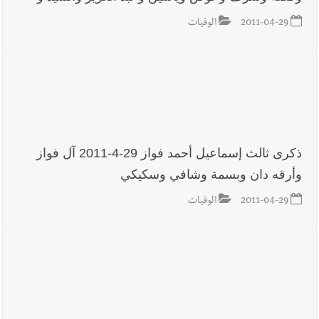
2011-04-29
الوفيات
أخبار صيدا
مؤسسة مياه لبنان الجنوبي : انخفاض التغذية بالمياه
في صيدا نتيجة الانقطاع المتكرر لخط الخدمات الكهربائي
أخبار لبنان
الزعتر الجنوبي يقاوم الحروب : تراثٌ الأجداد تصونه
الأرض وتُهدده الحرب؟ | علي شعيتو إبن بلدة الطيري ووعده بالعودة
ذكرى ثالث إسماعيل أحمد فواز 29-4-2011 آل فواز
لزراعة الزعتر بعدما أبعده القصف الإسرائيلي عن أرضه
وأرقه دان وبسمة وشافي وسكيكي
2011-04-29
الوفيات
أخبار لبنان
قراءات ومستجدات ومواقف في لبنان والمنطقة -
الجمعة 7-8-2026: مفاوضات متعثّرة في روما؟ | عون: علينا
الاستمرار بمسار التفاوض؟ واشنطن لتل أبيب: الحزب لم يخرق؟ |
فضيحة نقص السلاح تكبر؟ إيران - عمان : اتفاق هرمز على السكة ؟
أخبار لبنان
مفكرة النشاطات الرسمية المقررة في لبنان ليوم الجمعة