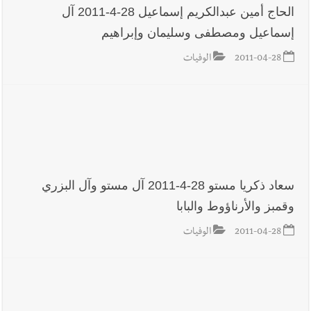
7-8-2026
الحاج أمين عبدالكريم إسماعيل 28-4-2011 آل
إسماعيل ومصطفى وسليمان وإبراهيم
2011-04-28
الوفيات
أخبار لبنان
أسرار الصحف المحلية الصادرة في لبنان ليوم الجمعة 7-
8-2026
أخبار لبنان
مقدمات نشرات الأخبار المسائية في لبنان ليوم
الخميس 6-8-2026
سعاد ذكريا مستو 28-4-2011 آل مستو وآل البزري
وقمبز والأرناؤوط والبابا
2011-04-28
الوفيات
العالم العربي
رجل الاعمال الاماراتي خلف الحبتور : 112 شهيداً
شُيّعوا في ‫غزة‬ بعد أن بقوا تحت الأنقاض منذ عام 2023: أيُعقل أن
يبقى الشعب الفلسطيني يعيش كل هذا الألم؟ وإلى متى تستمر هذه
المعاناة التي تمزق القلوب والضمائر؟