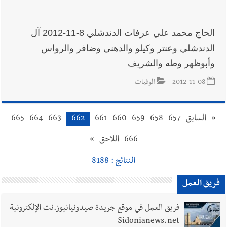
الحاج محمد علي عرفات الدندشلي 8-11-2012 آل
الدندشلي وعنتر وكيلو والدهني وضافر والرواس
وأبوظهر وطه والشريف
2012-11-08
الوفيات
«
السابق
657
658
659
660
661
662
663
664
665
666
اللاحق
»
النتائج : 8188
فريق العمل
فريق العمل في موقع جريدة صيدونيانيوز.نت الإلكترونية
Sidonianews.net