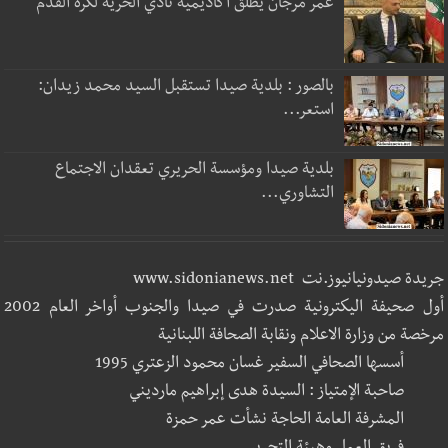
عمر مرجان يطلق أكاديمية نادي الحرية لكرة القدم
بالصور : بلدية صيدا تستقبل السيد محمد زيدان:
استعر...
بلدية صيدا ومؤسسة الحريري تعقدان الاجتماع
التشاوري...
جريدة صيدونيانيوز.نت www.sidonianews.net
أول صحيفة اليكترونية صدرت في صيدا والجنوب أواخر العام 2002
مرخصة من وزارة الاعلام ونقابة الصحافة اللبنانية
أسسها الصحافي السفير غسان محمود الزعتري 1995
صاحبة الإمتياز : السيدة هدى إبراهيم مارديني
المشرفة العامة الحاجة نشأت عمر حمزة