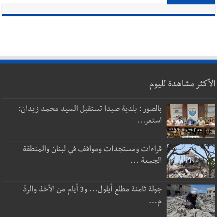
الأكثر مشاهدة لليوم
بالصور : بلدية صيدا تستقبل السيد محمد زيدان:
استعر...
قراءات ومستجدات ومواقف في لبنان والمنطقة -
الجمعة ...
جولة ثامنة مطلع أيلول... و3 أيام من الأخذ والردّ
م...