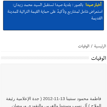
أخبار صيدا
عمر مرجان يطلق أكاديمية نادي الحرية لكرة القدم
أخبار صيدا
بالصور : الأهلي صيدا يتربع على عرش بطولة لبنان بكرة
الرئيسية
/
الوفيات
الطاولة بإحرازه لقباً ثانٍياً للسيدات بعد رابعٍ للرجال
الوفيات
أخبار صيدا
بالصور : النائب أسامة سعد يسستقبل عامر معطي
وغسان دالي بلطه في الذكرى الرابعة والعشرين لغياب مصطفى
معروف سعد والنقيب في أمن الدولة أحمد حسين في زيارة تعارف
فاطمة محمود سنتينا 13-11-2012 ( جدة الإعلامية رئيفة
أخبار لبنان
مؤسسة مياه لبنان الجنوبي : جيش العدوالاسرائيلي
يستهدف فرق المؤسسة أثناء عملهم في عيتا الجبل
الملاح ) آل نسب وسنتينا والغربي والنقوزي ورمضان