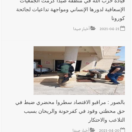
قيادة حزب الله في منطقة صيدا كرمت الجمعيات
الإسعافية لدورها الإنساني ومواجهة تداعيات لجائحة
أخبار صيدا
بالصور : غسان سركيس يرعى تخرّج فوج الفكر والإبداع
كورونا
في ثانوية السفير : تعلّمت منكم حب الوطن والتمسك بالأرض ...
والجنوب هو عزة وكرامة لبنان
2021-04-21
أخبار صيدا
أخبار صيدا
المهندس محمد السعودي يستقبل المختارين بعاصيري
والبيلاني
بالصور : مراقبو الاقتصاد سطروا محضري ضبط في
حق محطتي وقود في كفرحونة والريحان بسبب
التلاعب والاحتكار
2021-04-20
أخبار صيدا