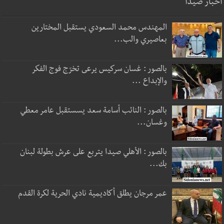
أخبار صيدا
المهندس محمد السعودي يستقبل المختارين
بعاصيري والب...
بالصور : غسان سركيس يرعى تخرّج فوج الفكر
والإبداع ...
بالصور : النائب أسامة سعد يسستقبل عامر معطي
وغسان...
بالصور : الأهلي صيدا يتربع على عرش بطولة لبنان
بك...
عمر مرجان يطلق أكاديمية نادي الحرية لكرة القدم