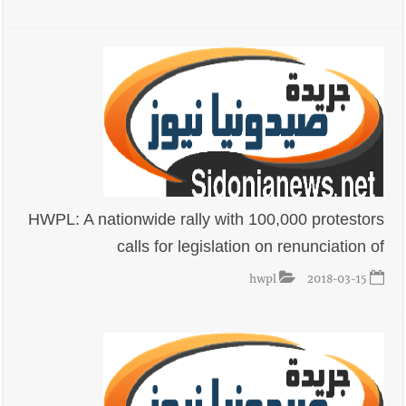
8-2026
أخبار لبنان
مقدمات نشرات الأخبار المسائية في لبنان ليوم الجمعة
7-8-2026
أخبار صيدا
بلدية صيدا : حجز مركبتي توكتوك وتغريم صاحبهما
HWPL: A nationwide rally with 100,000 protestors
بسبب الإزعاج الصوتي
calls for legislation on renunciation of
hwpl
2018-03-15