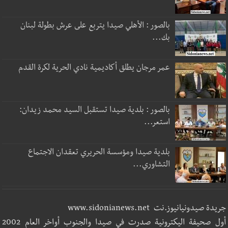
بالصور : الأهلي صيدا يتربع على عرش بطولة لبنان
بك...
عمر مرجان يطلق أكاديمية نادي الحرية لكرة القدم
بالصور : بلدية صيدا تستقبل السيد محمد زيدان:
استعر...
بلدية صيدا ومؤسسة الحريري تعقدان الاجتماع
التشاوري...
جريدة صيدونيانيوز.نت www.sidonianews.net
أول صحيفة اليكترونية صدرت في صيدا والجنوب أواخر العام 2002