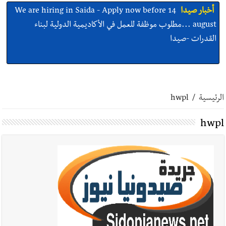
أخبار صيدا
We are hiring in Saida - Apply now before 14
august ...مطلوب موظفة للعمل في الأكاديمية الدولية لبناء
القدرات -صيدا
أخبار صيدا
بلدية صيدا ومؤسسة الحريري تعقدان الاجتماع
التشاوري الأول للمرصد الحضري
الرئيسية
/
hwpl
hwpl
أخبار صيدا
بالصور : بلدية صيدا تستقبل السيد محمد زيدان:
استعراض شامل لمشاريع وتأكيدٌ على حماية القيمة التراثية للمدينة
القديمة
أخبار صيدا
عمر مرجان يطلق أكاديمية نادي الحرية لكرة القدم