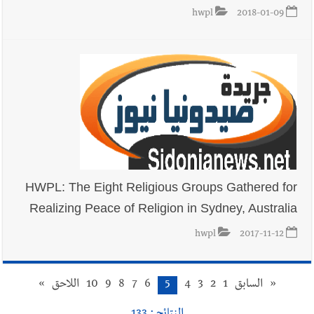
hwpl
2018-01-09
HWPL: The Eight Religious Groups Gathered for
Realizing Peace of Religion in Sydney, Australia
hwpl
2017-11-12
«
السابق
1
2
3
4
5
6
7
8
9
10
اللاحق
»