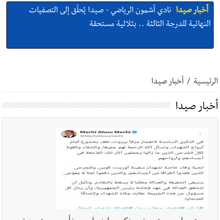
أخبار صيدا
النائب اسامه سعد تناول في مؤتمر صحافي اقتراح قانون
كان قدمه بعنوان قيم العدالة في تجريم العنصرية الصهيونية : لبنان
يحتاج الى مسارات وطنية مستقلة عن المحاور الخارجية
أخبار صيدا
إنارة المنارة وسلالم للسلامة… بصمة جديدة لـ مؤسسة
مرجان في زيرة صيدا
الرئيسية
/
أخبار صيدا
أخبار صيدا
بالصور : حدائق ثانوية السفير تزهر فرحًا وفخرًا احتفالًا
أخبار صيدا
بتخرّج أطفال الروضة الثالثة
أخبار لبنان
بالصور: الجيش اللبناني تفكيك صواريخ وقنابل طيران
غير منفجرة من مخلفات العدوان الإسرائيلي
أخبار لبنان
الجيش اللبناني : تفجير ذخائر غير منفجرة