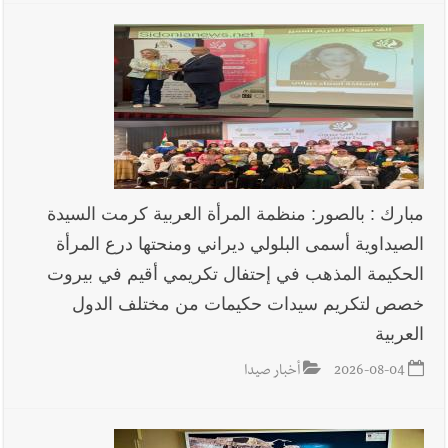
بدعوة من بلديتها الخميس ٦-٨-٢٠٢٦ مع الفنان المميز أدهم شلهوب
وبرنامج حافل وسهرات ممتعة...شاركونا الفرحة
أخبار صيدا
نادي أشمون الرياضي - صيدا يُحلّق إلى التصفيات
النهائية للدرجة الثالثة .. بثلاثية مستحقة
مبارك : بالصور: منظمة المرأة العربية كرمت السيدة
الصيداوية أسمى البلولي ديراني ومنحتها درع المرأة
الحكيمة المذهب في إحتفال تكريمي أقيم في بيروت
خصص لتكريم سيدات حكيمات من مختلف الدول
العربية
2026-08-04
أخبار صيدا