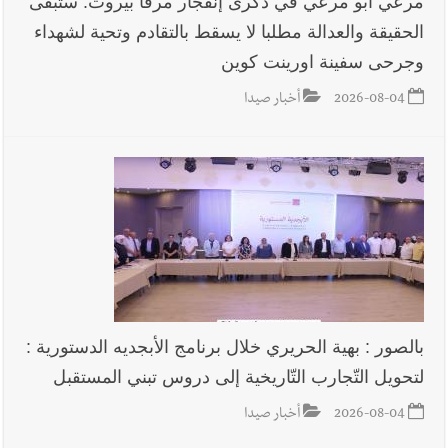
مرعي ابو مرعي في ذكرى إنفجار مرفأ بيروت: ستبقى
الحقيقة والعدالة مطلبا لا يسقط بالتقادم وتحية لشهداء
أخبار لبنان
الطقس غدا غائم جزئيا مع انخفاض طفيف بالحرارة
وجرحى سفينة اورينت كوين
جبلا وداخلا
2026-08-04
أخبار صيدا
أخبار لبنان
قوى الأمن الداخلي : كمائن لشعبة المعلومات تُسفر عن
توقيف 6 مروّجين وضبط كميات من المخدّرات
أخبار لبنان
جنبلاط: هل أصبحت السلطة اللبنانية تنفذ أوامر رام
الله؟
أخبار العالم
الرئيس الأميركي ترامب يحذّر إيران من ضربة قوية...
بالصور : بهية الحريري خلال برنامج الأبجديه الدستورية :
وإعلام إيراني: الاتّفاق مع عُمان مؤجّل ما دامت التهديدات مستمرّة
لتحويل التّجارب التّاريخية إلى دروس تبني المستقبل
2026-08-04
أخبار صيدا
أخبار صيدا
طنبوريت -قضاء صيدا تفتتح مهرجاناتها الصيفية