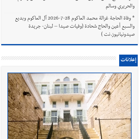
والحريري وسالم
*
وفاة الحاجة غزالة محمد العاكوم 28-7-2026 آل العاكوم وبديع
والسبع أعين والحاج شحادة (وفيات صيدا – لبنان- جريدة
صيدونيانيوز.نت )
إعلانات