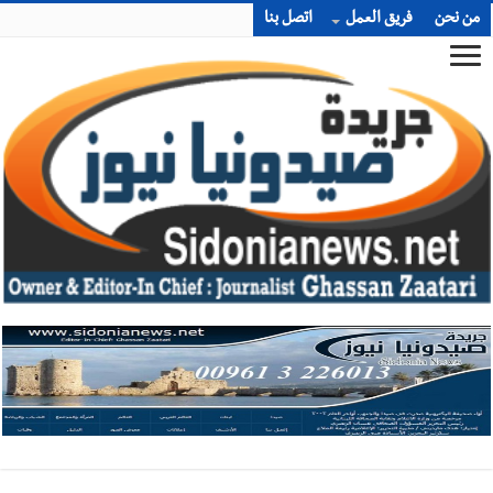
من نحن
فريق العمل
اتصل بنا
أخبار صيدا
We are hiring in Saida - Apply now before 14
august ...مطلوب موظفة للعمل في الأكاديمية الدولية لبناء
القدرات -صيدا