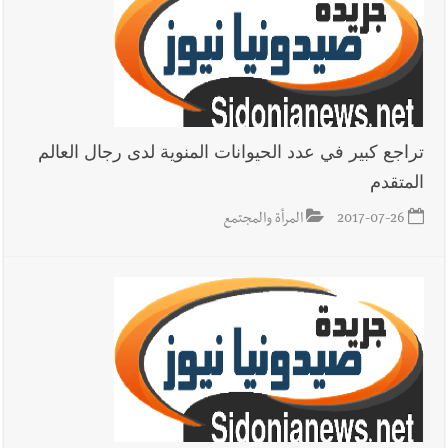
اللبناني خلال عملها في المنصوري ومعلومات أولية عن اصابة أحد
العسكريين
العالم العربي
رجل الاعمال الاماراتي خلف الحبتور : 112 شهيداً
شُيّعوا في ‫غزة‬ بعد أن بقوا تحت الأنقاض منذ عام 2023: أيُعقل أن
تراجع كبير في عدد الحيوانات المنوية لدى رجال العالم
يبقى الشعب الفلسطيني يعيش كل هذا الألم؟ وإلى متى تستمر هذه
المتقدم
المعاناة التي تمزق القلوب والضمائر؟
2017-07-26
المرأة والمجتمع
أخبار صيدا
بلدية صيدا : حجز مركبتي توكتوك وتغريم صاحبهما
بسبب الإزعاج الصوتي
أخبار صيدا
We are hiring in Saida - Apply now before 14
august ...مطلوب موظفة للعمل في الأكاديمية الدولية لبناء
القدرات -صيدا