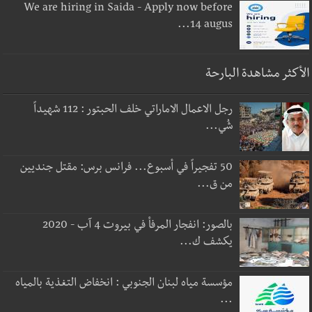
We are hiring in Saida - Apply now before
14 augus...
الأكثر مشاهدة البارحة
رجل الاعمال الاماراتي خلف الحبتور : 112 شهيداً
شُي...
50 تفجيراً في أسبوع... فرانس برس: مقتل جنديين
من ق...
بالصور: انفجار المرفأ في بيروت 4 آب - 2020
يكشف ك...
مؤسسة مياه لبنان الجنوبي : انخفاض التغذية بالمياه
...