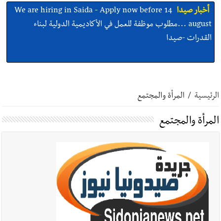
أخبار صيدا
بلدية صيدا ومؤسسة الحريري تعقدان الاجتماع
التشاوري الأول للمرصد الحضري
أخبار صيدا
بالصور : بلدية صيدا تستقبل السيد محمد زيدان:
استعراض شامل لمشاريع وتأكيدٌ على حماية القيمة التراثية للمدينة
الرئيسية
/
المرأة والمجتمع
القديمة
المرأة والمجتمع
أخبار صيدا
عمر مرجان يطلق أكاديمية نادي الحرية لكرة القدم
أخبار لبنان
قائد الجيش اللبناني العماد رودولف هيكل استقبل
النائب أكرم شهيب الذي شدد على ضرورة التفاف جميع اللبنانيين