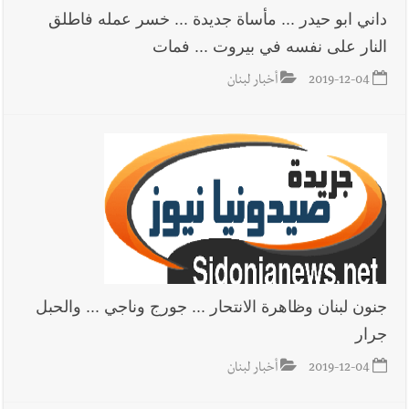
داني ابو حيدر ... مأساة جديدة ... خسر عمله فاطلق
النار على نفسه في بيروت ... فمات
2019-12-04
أخبار لبنان
جنون لبنان وظاهرة الانتحار ... جورج وناجي ... والحبل
جرار
2019-12-04
أخبار لبنان