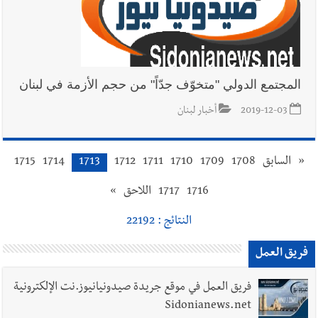
المجتمع الدولي "متخوّف جدّاً" من حجم الأزمة في لبنان
2019-12-03
أخبار لبنان
«
السابق
1708
1709
1710
1711
1712
1713
1714
1715
1716
1717
اللاحق
»
النتائج : 22192
فريق العمل
فريق العمل في موقع جريدة صيدونيانيوز.نت الإلكترونية
Sidonianews.net