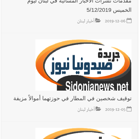
مقدمات نشرات الاخبار المسائية في لبنان ليوم
الخميس 5/12/2019
أخبار لبنان
خلفيات توقيف السفير الفلسطيني السابق أشرف دبور:
2019-12-06
أخبار لبنان
تداخل السياسة بالقضاء ولبنان قد يسلّمه إلى السلطة
أخبار لبنان
حراك ديبلوماسي للتجديد لـ اليونيفيل .. مسؤول غربي
يُحذّر من الفراغ !
أخبار لبنان
ليلة سقوط رياض سلامة... هل ننتظر الحقيقة؟
توقيف شخصين في المطار في حوزتهما أموالاً مزيفة
أخبار صيدا
بالصور : غسان سركيس يرعى تخرّج فوج الفكر والإبداع
في ثانوية السفير : تعلّمت منكم حب الوطن والتمسك بالأرض ...
2019-12-05
أخبار لبنان
والجنوب هو عزة وكرامة لبنان
أخبار صيدا
المهندس محمد السعودي يستقبل المختارين بعاصيري